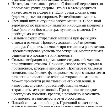
Не открывается люк агрегата. С большой вероятностью
поломалась ручка дверцы. Что бы в этом убедиться
нужно легко ее подергать. Если ручка сломана, она
будет «ходить» по сторонам. Ее необходимо менять.
Гремящий шум и стук при работе машины. С большой
вероятностью причиной является инородный предмет в
баке (косточка бюстгальтера, пуговица, мелочь). Их
необходимо извлечь.
Сильный скрип стиральной машины при функциях
стирки и отжима. Проверку должен пройти ремень
привода. Скрипеть он может при излишнем растяжении.
Проанализировав уровень повреждения, мастер примет
решение его подтянуть или заменить.
Сильная вибрация и громыхание стиральной машины
при функции отжима. Причина, скорее всего, скрыта в
противовесе, который износился. Противовес является
специальным блоком, функционал которого заключается
в гашении вибраций колебаний стиральной машины.
Может произойти разбалтывание его креплений, в
некоторых случаях процесс деформации может
затрагивать сам противовес. При данной неполадке
необходимо поменять крепеж, а возможно и заменить
противовес, в зависимости от его состояния.
Плохой слив машиной воды. Причиной может стать
засор в системе. Спасет в этом случае очистка шлангов,