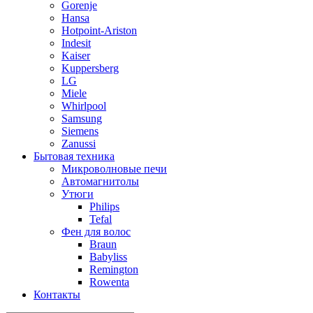
Gorenje
Hansa
Hotpoint-Ariston
Indesit
Kaiser
Kuppersberg
LG
Miele
Whirlpool
Samsung
Siemens
Zanussi
Бытовая техника
Микроволновые печи
Автомагнитолы
Утюги
Philips
Tefal
Фен для волос
Braun
Babyliss
Remington
Rowenta
Контакты