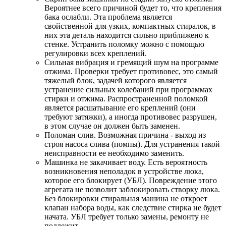
Вероятнее всего причиной будет то, что крепления
бака ослабли. Эта проблема является
свойственной для узких, компактных стиралок, в
них эта деталь находится сильно приближено к
стенке. Устранить поломку можно с помощью
регулировки всех креплений.
Сильная вибрация и гремящий шум на программе
отжима. Проверки требует противовес, это самый
тяжелый блок, задачей которого является
устранение сильных колебаний при программах
стирки и отжима. Распространенной поломкой
является расшатывание его креплений (они
требуют затяжки), а иногда противовес разрушен,
в этом случае он должен быть заменен.
Поломан слив. Возможная причина - выход из
строя насоса слива (помпы). Для устранения такой
неисправности ее необходимо заменить.
Машинка не закачивает воду. Есть вероятность
возникновения неполадок в устройстве люка,
которое его блокирует (УБЛ). Повреждение этого
агрегата не позволит заблокировать створку люка.
Без блокировки стиральная машина не откроет
клапан набора воды, как следствие стирка не будет
начата. УБЛ требует только замены, ремонту не
подлежит.