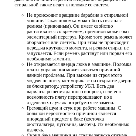
стиральной также ведет к поломке ее систем.
Не происходит вращение барабана в стиральной
машине. Такая поломка может быть связана с
ремнем (приводным). Он имеет свойство
растягиваться со временем, причиной может быт
элементарный перегруз. Кроме того ремень может
оборваться или слететь. При этом не происходит
передача крутящего момента, и режим стирки не
запускается. Если ремень растянут или порван его
необходимо заменить.
Не открывается дверца люка в машинке. Поломка
платы управления может являться причиной
данной проблемы. При выходе из строя этого
модуля не поступает «приказ» на открытие дверцы
ее блокиратору, устройству УБЛ. Есть два
варианта решения данного вопроса, если есть
возможность плату перепрошивают, но в
отдельных случаях потребуется ее замена.
Гремящий шум и стук при работе машины. С
большой вероятностью причиной является
инородный предмет в баке (косточка
бюстгальтера, пуговица, мелочь). Их необходимо
извлечь.
Скрип бака машинки на стадии запуска отжима.