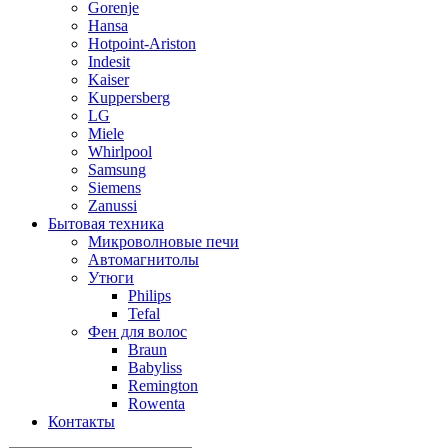
Gorenje
Hansa
Hotpoint-Ariston
Indesit
Kaiser
Kuppersberg
LG
Miele
Whirlpool
Samsung
Siemens
Zanussi
Бытовая техника
Микроволновые печи
Автомагнитолы
Утюги
Philips
Tefal
Фен для волос
Braun
Babyliss
Remington
Rowenta
Контакты