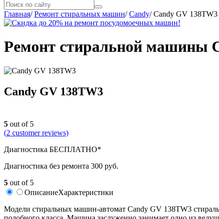
Главная
/
Ремонт стиральных машин
/
Candy
/
Candy GV 138TW3
Ремонт стиральной машины C
Candy GV 138TW3
5
out of 5
(
2
customer reviews)
Диагностика БЕСПЛАТНО*
Диагностика без ремонта 300 руб.
5
out of 5
Описание
Характеристики
Модели стиральных машин-автомат Candy GV 138TW3 стиральна
подобного класса. Машина заслуженно занимает одно из ведущ