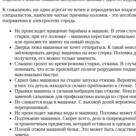
К сожалению, ни один агрегат не вечен и периодически влад
специалистов, наиболее частые причины поломок - это несоблю
напряжения в электросетях города.
Не происходит вращение барабана в машине. В этом случ
стирки, при его поломке – машинка перестает нормально
или произвести замену на новый модуль.
Дверца люка машинки не хочет отпираться. К такой неис
заблокировать дверцу машинки на всю стирку. Поломка д
получится, его можно только заменить.
Слышно грохот во время режима стирки, отжима. В случа
понимать, что если произойдет полное разрушение подш
максимально быстро.
Скрип бака машинки на стадии запуска отжима. Вероятнее
в них эта деталь находится сильно приближено к стенке
Прыжки машины и сильная вибрация при отжиме. Неиспра
заменой сальников для профилактики выхода из строя но
Не сливается вода в машинке. С высокой долей вероятно
перепрошивкой.
Не происходит закачка воды в машинку. Поломка может бы
Подтекание машинки. Скорее всего, дело в поврежденно
остроконечным предметом, который оставили в одежде и
Плохой отжим машиной белья. Это может быть следствием 
замена.