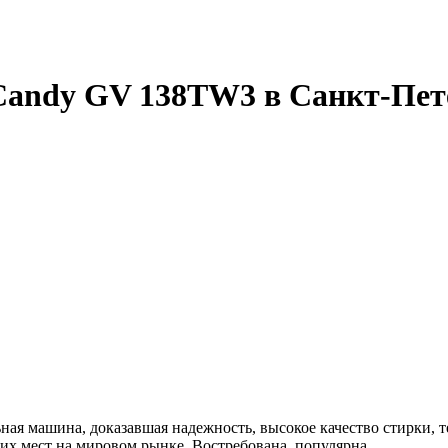
andy GV 138TW3 в Санкт-Пет
я машина, доказавшая надежность, высокое качество стирки, 
их мест на мировом рынке. Востребована, популярна.