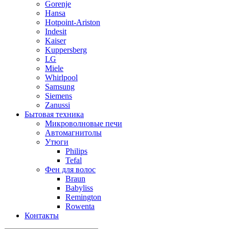
Gorenje
Hansa
Hotpoint-Ariston
Indesit
Kaiser
Kuppersberg
LG
Miele
Whirlpool
Samsung
Siemens
Zanussi
Бытовая техника
Микроволновые печи
Автомагнитолы
Утюги
Philips
Tefal
Фен для волос
Braun
Babyliss
Remington
Rowenta
Контакты