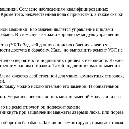
ок машинки. Согласно наблюдениям квалифицированных
Кроме того, некачественная вода с примесями, а также скачки
ьной машинки. Его задачей является управление циклами
арабана. В этом случае можно «прошить» модуль управления
тва (УБЛ). Задачей данного приспособления является
ости доступа к барабану. Жаль, но выполнить ремонт УБЛ не
степенью вероятности подшипник пришел в негодность. Важно
утренним частям стиралки. Такой подшипник важно заменить
блема является свойственной для узких, компактных стиралок,
ий.
поломку можно исключительно его заменой. И обязательной
та). Устранить неисправность можно заменой модуля или его
Его не ремонтируют, он подлежит замене.
озникнуть при защемлении манжеты дверьми люка, или порезе
а оборотов барабана. Датчик не ремонтируют, помогает только