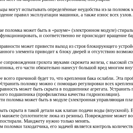
ельцы могут испытывать определённые неудобства из-за полом
дение правил эксплуатации машинки, а также износ всех узлов. 
ае поломка может быть в «разуме» (электронном модуле) стирал
 функционировать, и соответственно не происходит вращение б
правности может привести выход из строя блокирующего устройс
анного элемента приводит к блоку дверей и отсутствию возможн
е сопровождения грохота звуками скрежета железа, с высокой 
ипника, его части обязательно нанесут большой вред многим вн
 всего причиной будет то, что крепления бака ослабли. Эта про
. Устранить поломку можно с помощью регулировки всех креплен
вность может быть скрыта в подшипнике агрегата. Устранить 
вого подшипника (профилактика качества гидроизоляции).
сти поломка может быть в модуле (электронная управляющая пла
ть скрыта в такой детали как клапан подачи воды (впускной). 
й манжете (уплотнителе люка из резины). Повреждение может в
 постирали. Манджету нужно только менять.
поломки таходатчика, его задачей является контроль количеств