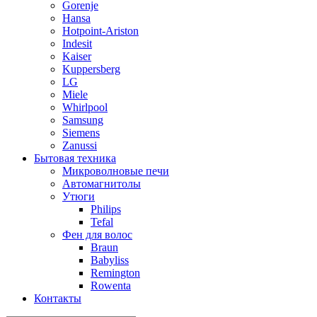
Gorenje
Hansa
Hotpoint-Ariston
Indesit
Kaiser
Kuppersberg
LG
Miele
Whirlpool
Samsung
Siemens
Zanussi
Бытовая техника
Микроволновые печи
Автомагнитолы
Утюги
Philips
Tefal
Фен для волос
Braun
Babyliss
Remington
Rowenta
Контакты