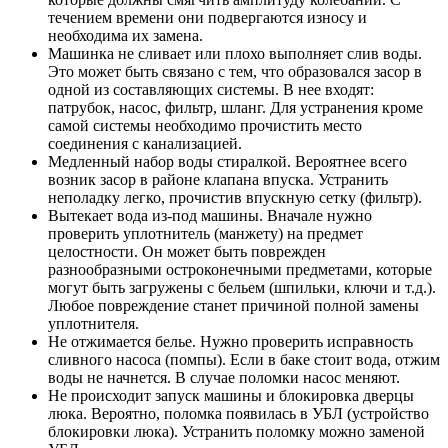
течением времени они подвергаются износу и
необходима их замена.
Машинка не сливает или плохо выполняет слив воды.
Это может быть связано с тем, что образовался засор в
одной из составляющих системы. В нее входят:
патрубок, насос, фильтр, шланг. Для устранения кроме
самой системы необходимо прочистить место
соединения с канализацией.
Медленный набор воды стиралкой. Вероятнее всего
возник засор в районе клапана впуска. Устранить
неполадку легко, прочистив впускную сетку (фильтр).
Вытекает вода из-под машины. Вначале нужно
проверить уплотнитель (манжету) на предмет
целостности. Он может быть поврежден
разнообразными остроконечными предметами, которые
могут быть загружены с бельем (шпильки, ключи и т.д.).
Любое повреждение станет причиной полной замены
уплотнителя.
Не отжимается белье. Нужно проверить исправность
сливного насоса (помпы). Если в баке стоит вода, отжим
воды не начнется. В случае поломки насос меняют.
Не происходит запуск машины и блокировка дверцы
люка. Вероятно, поломка появилась в УБЛ (устройство
блокировки люка). Устранить поломку можно заменой