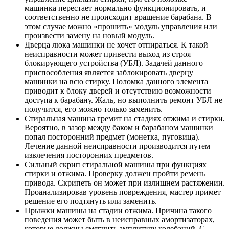
машинка перестает нормально функционировать, и
соответственно не происходит вращение барабана. В
этом случае можно «прошить» модуль управления или
произвести замену на новый модуль.
Дверца люка машинки не хочет отпираться. К такой
неисправности может привести выход из строя
блокирующего устройства (УБЛ). Задачей данного
приспособления является заблокировать дверцу
машинки на всю стирку. Поломка данного элемента
приводит к блоку дверей и отсутствию возможности
доступа к барабану. Жаль, но выполнить ремонт УБЛ не
получится, его можно только заменить.
Стиральная машина гремит на стадиях отжима и стирки.
Вероятно, в зазор между баком и барабаном машинки
попал посторонний предмет (монетка, пуговица).
Лечение данной неисправности производится путем
извлечения посторонних предметов.
Сильный скрип стиральной машины при функциях
стирки и отжима. Проверку должен пройти ремень
привода. Скрипеть он может при излишнем растяжении.
Проанализировав уровень повреждения, мастер примет
решение его подтянуть или заменить.
Прыжки машины на стадии отжима. Причина такого
поведения может быть в неисправных амортизаторах,
которые должны смягчить амплитуду колебаний. С