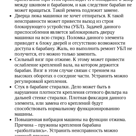
между шкивом и барабаном, и как следствие барабан не
может вращаться. Такой ремень подлежит замене.
Дверца люка машинки не хочет отпираться. К такой
неисправности может привести выход из строя
блокирующего устройства (УБЛ). Задачей данного
приспособления является заблокировать дверцу
машинки на всю стирку. Поломка данного элемента
приводит к блоку дверей и отсутствию возможности
доступа к барабану. Жаль, но выполнить ремонт УБЛ не
получится, его можно только заменить.
Сильный визг при отжиме. К этому может привести
ослабление креплений вала, на котором держится
барабан. Визг в этом случае связан с трением на
высоких оборотах о соседние части. Устранить можно
регулировкой крепления.
Стук в барабане стиралки. Дело может быть в
нарушении плотности крепления сетевого фильтра на
дальней стенке стиралки. Плотная фиксация данного
элемента, или замена его креплений будут
способствовать нормальному функционированию
машины.
Повышенная вибрация машины на функции отжима.
Причина – пружины крепления барабана
«разболтались». Устранить неисправность можно
заменой пружин.