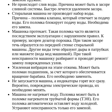
Не происходит слив воды. Причина может быть в засоре
сливной системы. Быстро лечится удалением засора.
Стиральная машина не производит набор воды.
Причина – поломка клапана, который отвечает за подачу
воды. Его поломка блокирует подачу воды. Необходима
его замена.
Машинка протекает. Такая поломка часто является
последствием эксплуатации с нарушением правил. К
примеру, засорен дозатор порошка. При таком засоре
течь образуется по передней стенке стиральной
машины. Другие виды течи образуют дыры в патрубках
или манжете (вода мод машинкой). При такой
неисправности машинку разбирают и проводят ремонт/
замену поврежденных узлов.
Усиленная вибрация на этапе отжима. Может быть
поломан подшипник, за счет которого обеспечивается
вращение барабана. Его необходимо заменить.
Не запускается машина, а индикаторы горят все сразу.
Вероятно, повреждены электрические провода, их
необходимо менять.
Машина не нагревает воду. Поломка может быть в
поломке нагревателя трубчатой формы (ТЭН). Его
поломка автоматически оставляет воду холодной.
Устраняют неисправность только его заменой.