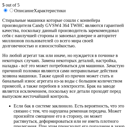
5
out of 5
Описание
Характеристики
Стиральные машинки которые сошли с конвейера
производителя Candy GVSW4 364 TWHC являются гарантией
качества, поскольку данный производитель зарекомендовал
себя с наилучшей стороны и завоевал доверие и авторитет
миллионов пользователей со всего мира своей
долговечностью и износостойкостью.
Но любой агрегат так или иначе, но нуждается в починке в
некоторых случаях. Замена некоторых деталий, настройка,
наладка - всё это может потребоваться для машинки. Зачастую
причиной поломки являются сами неправильные действия
хозяина машинки. Также одной из причин может стать и
банальный износ агрегата из-за воды с большим количеством
примесей, а также перебоев в электросети. Брак на заводе
является исключением, поскольку все детали проходят перед
выпуском жесточайший контроль.
Если бак в системе заклинило. Есть вероятность, что это
связано с тем, что нарушена ременная передача. Может
произойти смещение его в сторону, он может
растянуться, деформироваться или не иметь плотного
прилегания. При этом происходит его попадание в зазор