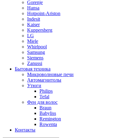
Gorenje
Hansa
Hotpoint-Ariston
Indesit
Kaiser
Kuppersberg
LG
Miele
Whirlpool
Samsung
Siemens
Zanussi
Бытовая техника
Микроволновые печи
Автомагнитолы
Утюги
Philips
Tefal
Фен для волос
Braun
Babyliss
Remington
Rowenta
Контакты