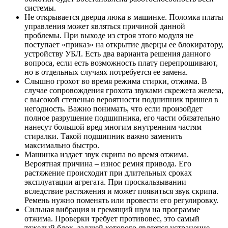
системы.
Не открывается дверца люка в машинке. Поломка платы
управления может являться причиной данной
проблемы. При выходе из строя этого модуля не
поступает «приказ» на открытие дверцы ее блокиратору,
устройству УБЛ. Есть два варианта решения данного
вопроса, если есть возможность плату перепрошивают,
но в отдельных случаях потребуется ее замена.
Слышно грохот во время режима стирки, отжима. В
случае сопровождения грохота звуками скрежета железа,
с высокой степенью вероятности подшипник пришел в
негодность. Важно понимать, что если произойдет
полное разрушение подшипника, его части обязательно
нанесут большой вред многим внутренним частям
стиралки. Такой подшипник важно заменить
максимально быстро.
Машинка издает звук скрипа во время отжима.
Вероятная причина – износ ремня привода. Его
растяжение происходит при длительных сроках
эксплуатации агрегата. При проскальзывании
вследствие растяжения и может появиться звук скрипа.
Ремень нужно поменять или провести его регулировку.
Сильная вибрация и гремящий шум на программе
отжима. Проверки требует противовес, это самый
тяжелый блок, задачей которого является устранение