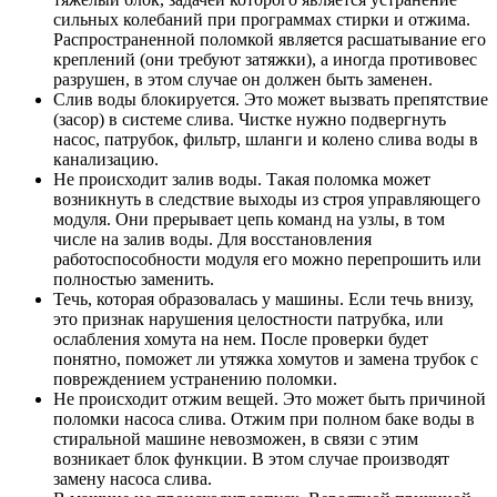
сильных колебаний при программах стирки и отжима.
Распространенной поломкой является расшатывание его
креплений (они требуют затяжки), а иногда противовес
разрушен, в этом случае он должен быть заменен.
Слив воды блокируется. Это может вызвать препятствие
(засор) в системе слива. Чистке нужно подвергнуть
насос, патрубок, фильтр, шланги и колено слива воды в
канализацию.
Не происходит залив воды. Такая поломка может
возникнуть в следствие выходы из строя управляющего
модуля. Они прерывает цепь команд на узлы, в том
числе на залив воды. Для восстановления
работоспособности модуля его можно перепрошить или
полностью заменить.
Течь, которая образовалась у машины. Если течь внизу,
это признак нарушения целостности патрубка, или
ослабления хомута на нем. После проверки будет
понятно, поможет ли утяжка хомутов и замена трубок с
повреждением устранению поломки.
Не происходит отжим вещей. Это может быть причиной
поломки насоса слива. Отжим при полном баке воды в
стиральной машине невозможен, в связи с этим
возникает блок функции. В этом случае производят
замену насоса слива.