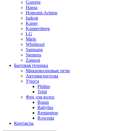
Gorenje
Hansa
Hotpoint-Ariston
Indesit
Kaiser
Kuppersberg
LG
Miele
Whirlpool
Samsung
Siemens
Zanussi
Бытовая техника
Микроволновые печи
Автомагнитолы
Утюги
Philips
Tefal
Фен для волос
Braun
Babyliss
Remington
Rowenta
Контакты