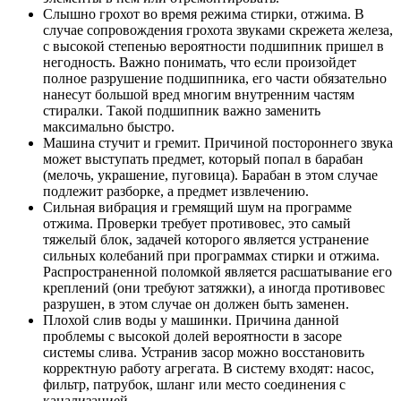
Слышно грохот во время режима стирки, отжима. В
случае сопровождения грохота звуками скрежета железа,
с высокой степенью вероятности подшипник пришел в
негодность. Важно понимать, что если произойдет
полное разрушение подшипника, его части обязательно
нанесут большой вред многим внутренним частям
стиралки. Такой подшипник важно заменить
максимально быстро.
Машина стучит и гремит. Причиной постороннего звука
может выступать предмет, который попал в барабан
(мелочь, украшение, пуговица). Барабан в этом случае
подлежит разборке, а предмет извлечению.
Сильная вибрация и гремящий шум на программе
отжима. Проверки требует противовес, это самый
тяжелый блок, задачей которого является устранение
сильных колебаний при программах стирки и отжима.
Распространенной поломкой является расшатывание его
креплений (они требуют затяжки), а иногда противовес
разрушен, в этом случае он должен быть заменен.
Плохой слив воды у машинки. Причина данной
проблемы с высокой долей вероятности в засоре
системы слива. Устранив засор можно восстановить
корректную работу агрегата. В систему входят: насос,
фильтр, патрубок, шланг или место соединения с
канализацией.