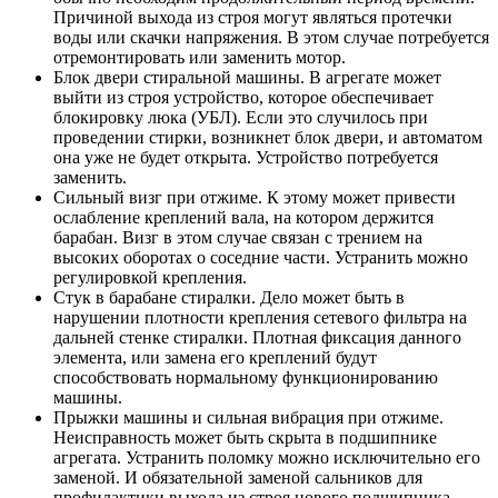
Причиной выхода из строя могут являться протечки
воды или скачки напряжения. В этом случае потребуется
отремонтировать или заменить мотор.
Блок двери стиральной машины. В агрегате может
выйти из строя устройство, которое обеспечивает
блокировку люка (УБЛ). Если это случилось при
проведении стирки, возникнет блок двери, и автоматом
она уже не будет открыта. Устройство потребуется
заменить.
Сильный визг при отжиме. К этому может привести
ослабление креплений вала, на котором держится
барабан. Визг в этом случае связан с трением на
высоких оборотах о соседние части. Устранить можно
регулировкой крепления.
Стук в барабане стиралки. Дело может быть в
нарушении плотности крепления сетевого фильтра на
дальней стенке стиралки. Плотная фиксация данного
элемента, или замена его креплений будут
способствовать нормальному функционированию
машины.
Прыжки машины и сильная вибрация при отжиме.
Неисправность может быть скрыта в подшипнике
агрегата. Устранить поломку можно исключительно его
заменой. И обязательной заменой сальников для
профилактики выхода из строя нового подшипника