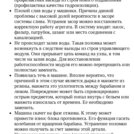
(профилактика качества гидроизоляции).
Плохой слив воды у машинки. Причина данной
проблемы с высокой долей вероятности в засоре
системы слива. Устранив засор можно восстановить
корректную работу агрегата. В систему входят: насос,
фильтр, патрубок, шланг или место соединения с
канализацией.
Не происходит залив воды. Такая поломка может
возникнуть в следствие выходы из строя управляющего
модуля. Они прерывает цепь команд на узлы, в том
числе на залив воды. Для восстановления
работоспособности модуля его можно перепрошить или
полностью заменить.
Появилась течь в машине. Вполне вероятно, что
причиной в этом случае является дырка в манжете из
резины, манжета это уплотнитель между барабаном и
люком. Повреждение может быть спровоцировано
острым предметом, который попал внутрь с бельем или
манжета износилась от времени. Ее необходимо
заменить.
Машина скачет на фазе отжима. К этому может
привести износ блока противовеса. Его функция гасить
колебания от вращения барабана. Устранение поломки
можно получить за счет замены этой детали.