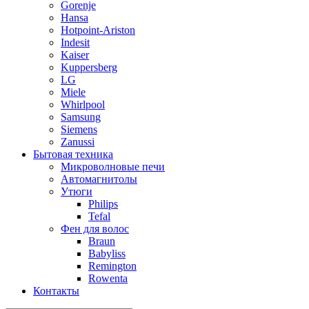
Gorenje
Hansa
Hotpoint-Ariston
Indesit
Kaiser
Kuppersberg
LG
Miele
Whirlpool
Samsung
Siemens
Zanussi
Бытовая техника
Микроволновые печи
Автомагнитолы
Утюги
Philips
Tefal
Фен для волос
Braun
Babyliss
Remington
Rowenta
Контакты