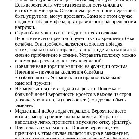
Есть вероятность, что эта неисправность связана с
износом демпферов. С течением времени они перестают
быть упругими, могут проседать. Замене в этом случае
подлежат оба демпфера, для правильного распределения
нагрузки.
Скрип бака машинки на стадии запуска отжима.
Вероятнее всего причиной будет то, что крепления бака
ослабли. Эта проблема является свойственной для
узких, компактных стиралок, в них эта деталь находится
сильно приближено к стенке. Устранить поломку можно
с помощью регулировки всех креплений.
Повышенная вибрация машины на функции отжима.
Причина – пружины крепления барабана
«разболтались». Устранить неисправность можно
заменой пружин.
Не запускается слив воды из агрегата. Поломка с
большой долей вероятности кроется в выходе из строя
датчика уровня воды (прессостата), он должен быть
заменен.
Медленный набор воды стиралкой. Вероятнее всего
возник засор в районе клапана впуска. Устранить
неполадку легко, прочистив впускную сетку (фильтр).
Появилась течь в машине. Вполне вероятно, что
причиной в этом случае является дырка в манжете из
резины, манжета это уплотнитель между барабаном и