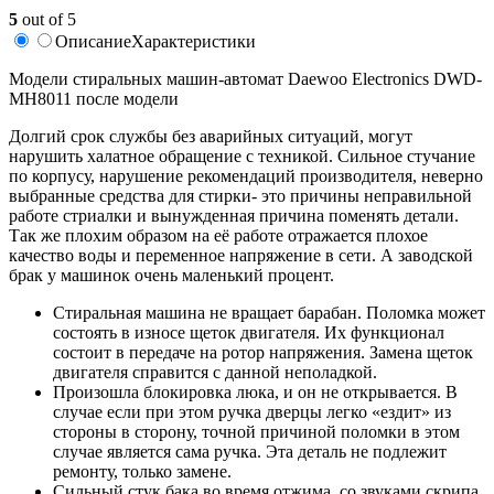
5
out of 5
Описание
Характеристики
Модели стиральных машин-автомат Daewoo Electronics DWD-
MH8011 после модели
Долгий срок службы без аварийных ситуаций, могут
нарушить халатное обращение с техникой. Сильное стучание
по корпусу, нарушение рекомендаций производителя, неверно
выбранные средства для стирки- это причины неправильной
работе стриалки и вынужденная причина поменять детали.
Так же плохим образом на её работе отражается плохое
качество воды и переменное напряжение в сети. А заводской
брак у машинок очень маленький процент.
Стиральная машина не вращает барабан. Поломка может
состоять в износе щеток двигателя. Их функционал
состоит в передаче на ротор напряжения. Замена щеток
двигателя справится с данной неполадкой.
Произошла блокировка люка, и он не открывается. В
случае если при этом ручка дверцы легко «ездит» из
стороны в сторону, точной причиной поломки в этом
случае является сама ручка. Эта деталь не подлежит
ремонту, только замене.
Сильный стук бака во время отжима, со звуками скрипа.