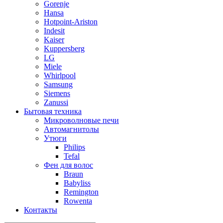
Gorenje
Hansa
Hotpoint-Ariston
Indesit
Kaiser
Kuppersberg
LG
Miele
Whirlpool
Samsung
Siemens
Zanussi
Бытовая техника
Микроволновые печи
Автомагнитолы
Утюги
Philips
Tefal
Фен для волос
Braun
Babyliss
Remington
Rowenta
Контакты