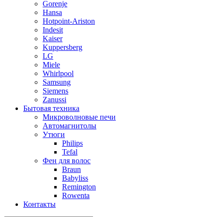
Gorenje
Hansa
Hotpoint-Ariston
Indesit
Kaiser
Kuppersberg
LG
Miele
Whirlpool
Samsung
Siemens
Zanussi
Бытовая техника
Микроволновые печи
Автомагнитолы
Утюги
Philips
Tefal
Фен для волос
Braun
Babyliss
Remington
Rowenta
Контакты