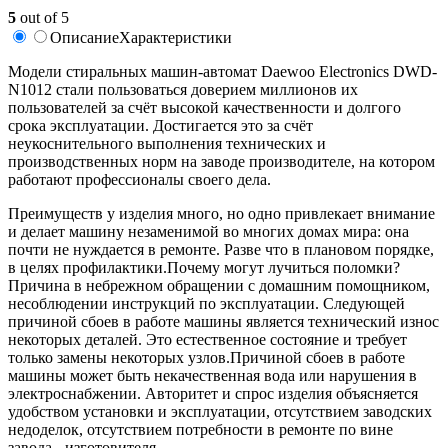
5
out of 5
Описание
Характеристики
Модели стиральных машин-автомат Daewoo Electronics DWD-
N1012 стали пользоваться доверием миллионов их
пользователей за счёт высокой качественности и долгого
срока эксплуатации. Достигается это за счёт
неукоснительного выполнения технических и
производственных норм на заводе производителе, на котором
работают профессионалы своего дела.
Преимуществ у изделия много, но одно привлекает внимание
и делает машину незаменимой во многих домах мира: она
почти не нуждается в ремонте. Разве что в плановом порядке,
в целях профилактики.Почему могут лучиться поломки?
Причина в небрежном обращении с домашним помощником,
несоблюдении инструкций по эксплуатации. Следующей
причиной сбоев в работе машины является технический износ
некоторых деталей. Это естественное состояние и требует
только замены некоторых узлов.Причиной сбоев в работе
машины может быть некачественная вода или нарушения в
электроснабжении. Авторитет и спрос изделия объясняется
удобством установки и эксплуатации, отсутствием заводских
недоделок, отсутствием потребности в ремонте по вине
завода - изготовителя.