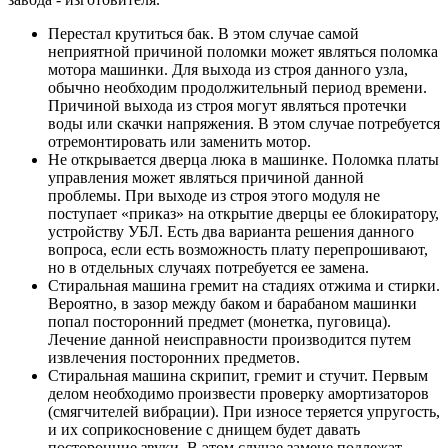
Перестал крутиться бак. В этом случае самой
неприятной причиной поломки может являться поломка
мотора машинки. Для выхода из строя данного узла,
обычно необходим продолжительный период времени.
Причиной выхода из строя могут являться протечки
воды или скачки напряжения. В этом случае потребуется
отремонтировать или заменить мотор.
Не открывается дверца люка в машинке. Поломка платы
управления может являться причиной данной
проблемы. При выходе из строя этого модуля не
поступает «приказ» на открытие дверцы ее блокиратору,
устройству УБЛ. Есть два варианта решения данного
вопроса, если есть возможность плату перепрошивают,
но в отдельных случаях потребуется ее замена.
Стиральная машина гремит на стадиях отжима и стирки.
Вероятно, в зазор между баком и барабаном машинки
попал посторонний предмет (монетка, пуговица).
Лечение данной неисправности производится путем
извлечения посторонних предметов.
Стиральная машина скрипит, гремит и стучит. Первым
делом необходимо произвести проверку амортизаторов
(смягчителей вибрации). При износе теряется упругость,
и их соприкосновение с днищем будет давать
посторонние звуки. В этом случае замене подлежат