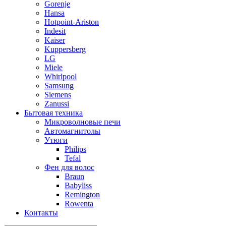
Gorenje
Hansa
Hotpoint-Ariston
Indesit
Kaiser
Kuppersberg
LG
Miele
Whirlpool
Samsung
Siemens
Zanussi
Бытовая техника
Микроволновые печи
Автомагнитолы
Утюги
Philips
Tefal
Фен для волос
Braun
Babyliss
Remington
Rowenta
Контакты