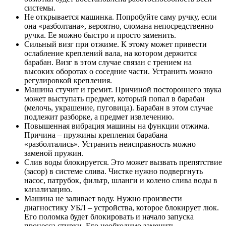
системы.
Не открывается машинка. Попробуйте саму ручку, если
она «разболтана», вероятно, сломана непосредственно
ручка. Ее можно быстро и просто заменить.
Сильный визг при отжиме. К этому может привести
ослабление креплений вала, на котором держится
барабан. Визг в этом случае связан с трением на
высоких оборотах о соседние части. Устранить можно
регулировкой крепления.
Машина стучит и гремит. Причиной постороннего звука
может выступать предмет, который попал в барабан
(мелочь, украшение, пуговица). Барабан в этом случае
подлежит разборке, а предмет извлечению.
Повышенная вибрация машины на функции отжима.
Причина – пружины крепления барабана
«разболтались». Устранить неисправность можно
заменой пружин.
Слив воды блокируется. Это может вызвать препятствие
(засор) в системе слива. Чистке нужно подвергнуть
насос, патрубок, фильтр, шланги и колено слива воды в
канализацию.
Машина не заливает воду. Нужно произвести
диагностику УБЛ – устройства, которое блокирует люк.
Его поломка будет блокировать и начало запуска
процесса стирки. Его необходимо заменить.