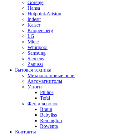
Gorenje
Hansa
Hotpoint-Ariston
Indesit
Kaiser
Kuppersberg
LG
Miele
Whirlpool
Samsung
Siemens
Zanussi
Бытовая техника
Микроволновые печи
Автомагнитолы
Утюги
Philips
Tefal
Фен для волос
Braun
Babyliss
Remington
Rowenta
Контакты