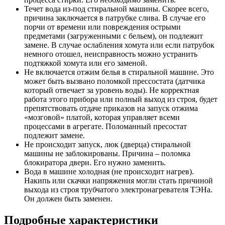
Течет вода из-под стиральной машины. Скорее всего,
причина заключается в патрубке слива. В случае его
порчи от времени или повреждения острыми
предметами (загруженными с бельем), он подлежит
замене. В случае ослабления хомута или если патрубок
немного отошел, неисправность можно устранить
подтяжкой хомута или его заменой.
Не включается отжим белья в стиральной машине. Это
может быть вызвано поломкой прессостата (датчика
который отвечает за уровень воды). Не корректная
работа этого прибора или полный выход из строя, будет
препятствовать отдаче приказов на запуск отжима
«мозговой» платой, которая управляет всеми
процессами в агрегате. Поломанный пресостат
подлежит замене.
Не происходит запуск, люк (дверца) стиральной
машины не заблокированы. Причина – поломка
блокиратора двери. Его нужно заменить.
Вода в машине холодная (не происходит нагрев).
Накипь или скачки напряжения могли стать причиной
выхода из строя трубчатого электронагревателя ТЭНа.
Он должен быть заменен.
Подробные характеристики