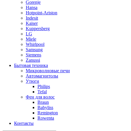
Gorenje
Hansa
Hotpoint-Ariston
Indesit
Kaiser
Kuppersberg
LG
Miele
Whirlpool
Samsung
Siemens
Zanussi
Бытовая техника
Микроволновые печи
Автомагнитолы
Утюги
Philips
Tefal
Фен для волос
Braun
Babyliss
Remington
Rowenta
Контакты