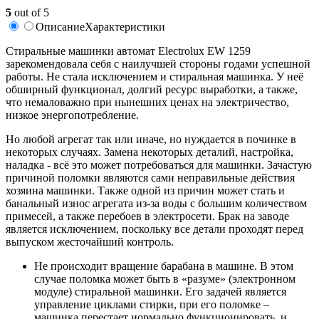
5
out of 5
Описание
Характеристики
Стиральные машинки автомат Electrolux EW 1259
зарекомендовала себя с наилучшей стороны годами успешной
работы. Не стала исключением и стиральная машинка. У неё
обширный функционал, долгий ресурс выработки, а также,
что немаловажно при нынешних ценах на электричество,
низкое энергопотребление.
Но любой агрегат так или иначе, но нуждается в починке в
некоторых случаях. Замена некоторых деталий, настройка,
наладка - всё это может потребоваться для машинки. Зачастую
причиной поломки являются сами неправильные действия
хозяина машинки. Также одной из причин может стать и
банальный износ агрегата из-за воды с большим количеством
примесей, а также перебоев в электросети. Брак на заводе
является исключением, поскольку все детали проходят перед
выпуском жесточайший контроль.
Не происходит вращение барабана в машине. В этом
случае поломка может быть в «разуме» (электронном
модуле) стиральной машинки. Его задачей является
управление циклами стирки, при его поломке –
машинка перестает нормально функционировать, и