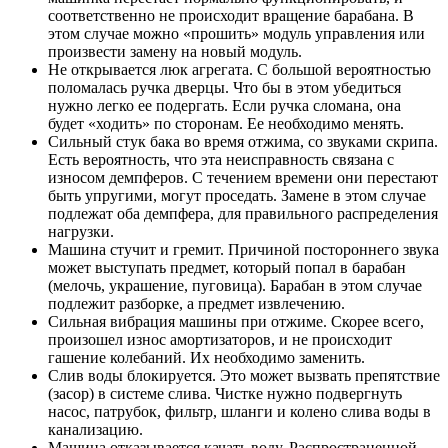
соответственно не происходит вращение барабана. В
этом случае можно «прошить» модуль управления или
произвести замену на новый модуль.
Не открывается люк агрегата. С большой вероятностью
поломалась ручка дверцы. Что бы в этом убедиться
нужно легко ее подергать. Если ручка сломана, она
будет «ходить» по сторонам. Ее необходимо менять.
Сильный стук бака во время отжима, со звуками скрипа.
Есть вероятность, что эта неисправность связана с
износом демпферов. С течением времени они перестают
быть упругими, могут проседать. Замене в этом случае
подлежат оба демпфера, для правильного распределения
нагрузки.
Машина стучит и гремит. Причиной постороннего звука
может выступать предмет, который попал в барабан
(мелочь, украшение, пуговица). Барабан в этом случае
подлежит разборке, а предмет извлечению.
Сильная вибрация машины при отжиме. Скорее всего,
произошел износ амортизаторов, и не происходит
гашение колебаний. Их необходимо заменить.
Слив воды блокируется. Это может вызвать препятствие
(засор) в системе слива. Чистке нужно подвергнуть
насос, патрубок, фильтр, шланги и колено слива воды в
канализацию.
Машина отказывается качать воду. Распространенной