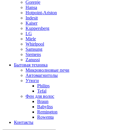
Gorenje
Hansa
Hotpoint-Ariston
Indesit
Kaiser
Kuppersberg
LG
Miele
Whirlpool
Samsung
Siemens
Zanussi
Бытовая техника
Микроволновые печи
Автомагнитолы
Утюги
Philips
Tefal
Фен для волос
Braun
Babyliss
Remington
Rowenta
Контакты