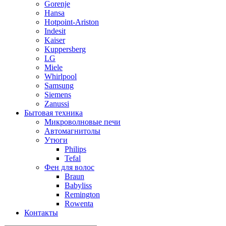
Gorenje
Hansa
Hotpoint-Ariston
Indesit
Kaiser
Kuppersberg
LG
Miele
Whirlpool
Samsung
Siemens
Zanussi
Бытовая техника
Микроволновые печи
Автомагнитолы
Утюги
Philips
Tefal
Фен для волос
Braun
Babyliss
Remington
Rowenta
Контакты