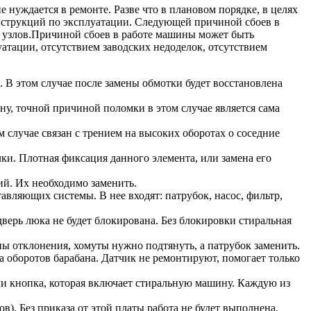
нуждается в ремонте. Разве что в плановом порядке, в целях
струкций по эксплуатации. Следующей причиной сбоев в
ых узлов.Причиной сбоев в работе машины может быть
уатации, отсутствием заводских недоделок, отсутствием
 В этом случае после замены обмотки будет восстановлена
ону, точной причиной поломки в этом случае является сама
 случае связан с трением на высоких оборотах о соседние
лки. Плотная фиксация данного элемента, или замена его
ий. Их необходимо заменить.
тавляющих системы. В нее входят: патрубок, насос, фильтр,
верь люка не будет блокирована. Без блокировки стиральная
ы отклонения, хомуты нужно подтянуть, а патрубок заменить.
а оборотов барабана. Датчик не ремонтируют, помогает только
и кнопка, которая включает стиральную машину. Каждую из
. Без приказа от этой платы работа не будет выполнена.