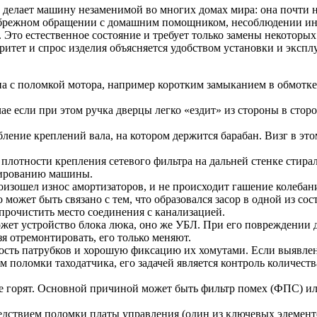
делает машину незаменимой во многих домах мира: она почти не 
ебрежном обращении с домашним помощником, несоблюдении ин
. Это естественное состояние и требует только замены некотор
итет и спрос изделия объясняется удобством установки и экспл
на с поломкой мотора, например коротким замыканием в обмотке.
ае если при этом ручка дверцы легко «ездит» из стороны в стор
ение креплений вала, на котором держится барабан. Визг в этом
плотности крепления сетевого фильтра на дальней стенке стира
нированию машины.
изошел износ амортизаторов, и не происходит гашение колебан
ожет быть связано с тем, что образовался засор в одной из сос
прочистить место соединения с канализацией.
жет устройство блока люка, оно же УБЛ. При его повреждении д
я отремонтировать, его только меняют.
ость патрубков и хорошую фиксацию их хомутами. Если выявлен
поломки таходатчика, его задачей является контроль количеств
 горят. Основной причиной может быть фильтр помех (ФПС) ил
дствием поломки платы управления (один из ключевых элементов)