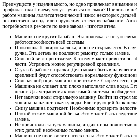
Преимуществ у изделия много, но одно привлекает внимание и 
профилактики.Почему могут лучиться поломки? Причина в н
работе машины является технический износ некоторых деталей
некачественная вода или нарушения в электроснабжении. Автор
потребности в ремонте по вине завода - изготовителя.
Машинка не крутит барабан. Эта поломка зачастую связа
работоспособность всей системы.
Произошла блокировка люка, и он не открывается. В случ
ручка. Эта деталь не подлежит ремонту, только замене.
Сильный визг при отжиме. К этому может привести ослабл
части. Устранить можно регулировкой крепления.
Стук в барабане стиралки. Дело может быть в нарушении 
креплений будут способствовать нормальному функцио
Сильная вибрация машины при отжиме. Скорее всего, про
Машинка не сливает или плохо выполняет слив воды. Это м
шланг. Для устранения кроме самой системы необходимо 
Нет закачки воды стиральную машину. Выйти из строя мо
машина на начнет закачку воды. Блокирующий блок нельз
Снизу машина подтекает. Необходимо проверить целостн
Плохой отжим машиной белья. Это может быть следствием 
замена.
Не происходит запуск машины, индикаторы полностью не
этих деталей необходимо только менять.
Машинка не производит нагрев воды. Это может быть сле