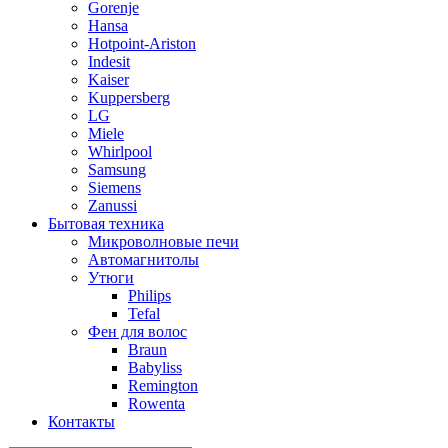
Gorenje
Hansa
Hotpoint-Ariston
Indesit
Kaiser
Kuppersberg
LG
Miele
Whirlpool
Samsung
Siemens
Zanussi
Бытовая техника
Микроволновые печи
Автомагнитолы
Утюги
Philips
Tefal
Фен для волос
Braun
Babyliss
Remington
Rowenta
Контакты