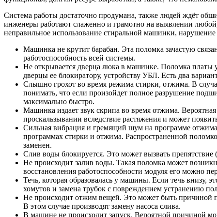
Система работы достаточно продумана, также людей ждёт обши
инженеры работают слаженно и грамотно на выявлении любой, 
неправильное использование стиральной машинки, нарушение 
Машинка не крутит барабан. Эта поломка зачастую связа
работоспособность всей системы.
Не открывается дверца люка в машинке. Поломка платы у
дверцы ее блокиратору, устройству УБЛ. Есть два вариан
Слышно грохот во время режима стирки, отжима. В случа
понимать, что если произойдет полное разрушение подш
максимально быстро.
Машинка издает звук скрипа во время отжима. Вероятная
проскальзывании вследствие растяжения и может появить
Сильная вибрация и гремящий шум на программе отжима. 
программах стирки и отжима. Распространенной поломкой
заменен.
Слив воды блокируется. Это может вызвать препятствие (
Не происходит залив воды. Такая поломка может возникну
восстановления работоспособности модуля его можно пе
Течь, которая образовалась у машины. Если течь внизу, 
хомутов и замена трубок с повреждением устранению по
Не происходит отжим вещей. Это может быть причиной п
В этом случае производят замену насоса слива.
В машине не происходит запуск. Вероятной причиной мож