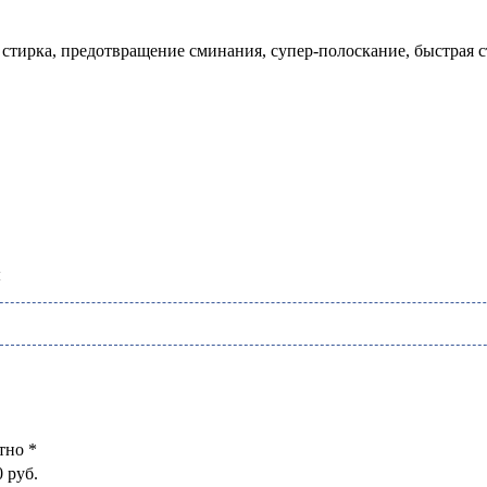
 стирка, предотвращение сминания, супер-полоскание, быстрая с
ы
тно *
0 руб.