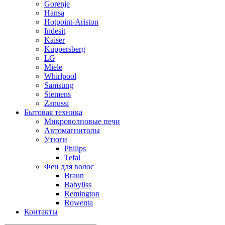
Gorenje
Hansa
Hotpoint-Ariston
Indesit
Kaiser
Kuppersberg
LG
Miele
Whirlpool
Samsung
Siemens
Zanussi
Бытовая техника
Микроволновые печи
Автомагнитолы
Утюги
Philips
Tefal
Фен для волос
Braun
Babyliss
Remington
Rowenta
Контакты