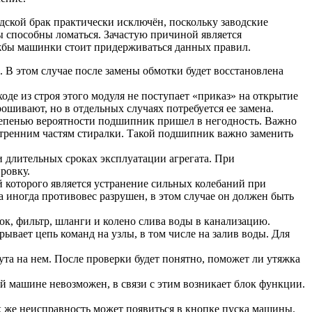
ской брак практически исключён, поскольку заводские
ы способны ломаться. Зачастую причиной является
ужбы машинки стоит придерживаться данных правил.
 В этом случае после замены обмотки будет восстановлена
де из строя этого модуля не поступает «приказ» на открытие
ошивают, но в отдельных случаях потребуется ее замена.
степенью вероятности подшипник пришел в негодность. Важно
утренним частям стиралки. Такой подшипник важно заменить
и длительных сроках эксплуатации агрегата. При
ровку.
 которого является устранение сильных колебаний при
 иногда противовес разрушен, в этом случае он должен быть
бок, фильтр, шланги и колено слива воды в канализацию.
ывает цепь команд на узлы, в том числе на залив воды. Для
ута на нем. После проверки будет понятно, поможет ли утяжка
 машине невозможен, в связи с этим возникает блок функции.
к же неисправность может появиться в кнопке пуска машины.