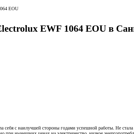
 1064 EOU
lectrolux EWF 1064 EOU в Сан
а себя с наилучшей стороны годами успешной работы. Не стал
жно при нынешних ценах на электричество, низкое энергопотребл