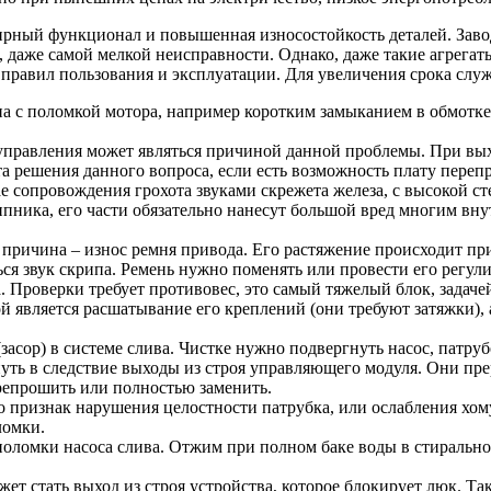
рный функционал и повышенная износостойкость деталей. Завод
даже самой мелкой неисправности. Однако, даже такие агрегат
правил пользования и эксплуатации. Для увеличения срока сл
на с поломкой мотора, например коротким замыканием в обмотке.
правления может являться причиной данной проблемы. При выхо
та решения данного вопроса, если есть возможность плату перепр
е сопровождения грохота звуками скрежета железа, с высокой 
ипника, его части обязательно нанесут большой вред многим вн
 причина – износ ремня привода. Его растяжение происходит пр
ся звук скрипа. Ремень нужно поменять или провести его регули
Проверки требует противовес, это самый тяжелый блок, задачей
 является расшатывание его креплений (они требуют затяжки), а
засор) в системе слива. Чистке нужно подвергнуть насос, патру
ть в следствие выходы из строя управляющего модуля. Они прер
репрошить или полностью заменить.
это признак нарушения целостности патрубка, или ослабления хом
ломки.
оломки насоса слива. Отжим при полном баке воды в стиральной
ет стать выход из строя устройства, которое блокирует люк. Та