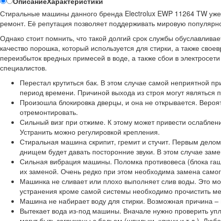
Описание
Характеристики
Стиральные машины данного бренда Electrolux EWP 11264 TW уже п
ремонт. Её репутация позволяет поддерживать мировую популярно
Однако стоит помнить, что такой долгий срок службы обуславлива
качество порошка, который используется для стирки, а также сво
переизбыток вредных примесей в воде, а также сбои в электросети
специалистов.
Перестал крутиться бак. В этом случае самой неприятной п
период времени. Причиной выхода из строя могут являться п
Произошла блокировка дверцы, и она не открывается. Вероя
отремонтировать.
Сильный визг при отжиме. К этому может привести ослаблени
Устранить можно регулировкой крепления.
Стиральная машина скрипит, гремит и стучит. Первым делом 
днищем будет давать посторонние звуки. В этом случае зам
Сильная вибрация машины. Поломка противовеса (блока гаше
их заменой. Очень редко при этом необходима замена самог
Машинка не сливает или плохо выполняет слив воды. Это мож
устранения кроме самой системы необходимо прочистить ме
Машина не набирает воду для стирки. Возможная причина – п
Вытекает вода из-под машины. Вначале нужно проверить уп
могут быть загружены с бельем (шпильки, ключи и т.д.). Лю