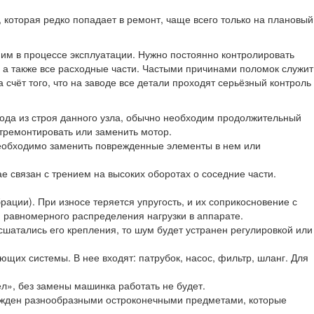
которая редко попадает в ремонт, чаще всего только на плановый
ним в процессе эксплуатации. Нужно постоянно контролировать
, а также все расходные части. Частыми причинами поломок служит
 счёт того, что на заводе все детали проходят серьёзный контроль
хода из строя данного узла, обычно необходим продолжительный
отремонтировать или заменить мотор.
 Необходимо заменить поврежденные элементы в нем или
е связан с трением на высоких оборотах о соседние части.
ации). При износе теряется упругость, и их соприкосновение с
 равномерного распределения нагрузки в аппарате.
шатались его крепления, то шум будет устранен регулировкой или
ющих системы. В нее входят: патрубок, насос, фильтр, шланг. Для
ел», без замены машинка работать не будет.
режден разнообразными остроконечными предметами, которые