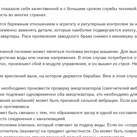
оказали себя качественной и с большим сроком службы техникой, 
сть во многих странах.
ется бережным отношением к агрегату и регулярным контролем за 
евременно заменять детали, которые наиболее подвергаются износу
 квартиры. Риск проявления заводского брака снижен к минимуму за
ричиной поломки может являться поломка мотора машинки. Для вы
ротечки воды или скачки напряжения. В этом случае потребуется 
тно, произошел сбой в модуле управления, и он вышел из строя.
е креплений вала, на котором держится барабан. Визг в этом случа
необходимо произвести проверку амортизаторов (смягчителей вибр
ене подлежат одновременно оба амортизатора, это необходимо для
ния колебаний) может быть причиной сильной вибрации. Если рас
о противовеса.
ет быть связано с тем, что образовался засор в одной из составля
сто соединения с канализацией.
оломка клапана, который отвечает за подачу воды. Если он «сгор
лотнитель (манжету) на предмет целостности. Он может быть пов
бое повреждение станет причиной полной замены уплотнителя.