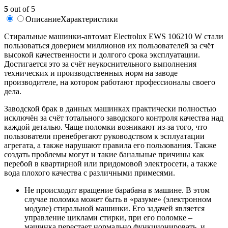
5
out of 5
Описание
Характеристики
Стиральные машинки-автомат Electrolux EWS 106210 W стали
пользоваться доверием миллионов их пользователей за счёт
высокой качественности и долгого срока эксплуатации.
Достигается это за счёт неукоснительного выполнения
технических и производственных норм на заводе
производителе, на котором работают профессионалы своего
дела.
Заводской брак в данных машинках практически полностью
исключён за счёт тотального заводского контроля качества над
каждой деталью. Чаще поломки возникают из-за того, что
пользователи пренебрегают руководством к эсплуатации
агрегата, а также нарушают правила его пользования. Также
создать проблемы могут и такие банальные причины как
перебой в квартирной или придомовой электросети, а также
вода плохого качества с различными примесями.
Не происходит вращение барабана в машине. В этом
случае поломка может быть в «разуме» (электронном
модуле) стиральной машинки. Его задачей является
управление циклами стирки, при его поломке –
машинка перестает нормально функционировать, и