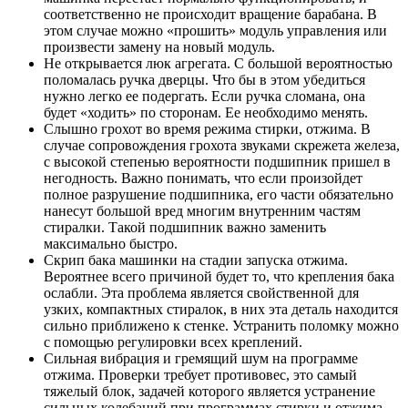
соответственно не происходит вращение барабана. В
этом случае можно «прошить» модуль управления или
произвести замену на новый модуль.
Не открывается люк агрегата. С большой вероятностью
поломалась ручка дверцы. Что бы в этом убедиться
нужно легко ее подергать. Если ручка сломана, она
будет «ходить» по сторонам. Ее необходимо менять.
Слышно грохот во время режима стирки, отжима. В
случае сопровождения грохота звуками скрежета железа,
с высокой степенью вероятности подшипник пришел в
негодность. Важно понимать, что если произойдет
полное разрушение подшипника, его части обязательно
нанесут большой вред многим внутренним частям
стиралки. Такой подшипник важно заменить
максимально быстро.
Скрип бака машинки на стадии запуска отжима.
Вероятнее всего причиной будет то, что крепления бака
ослабли. Эта проблема является свойственной для
узких, компактных стиралок, в них эта деталь находится
сильно приближено к стенке. Устранить поломку можно
с помощью регулировки всех креплений.
Сильная вибрация и гремящий шум на программе
отжима. Проверки требует противовес, это самый
тяжелый блок, задачей которого является устранение
сильных колебаний при программах стирки и отжима.