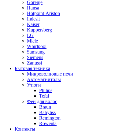
Gorenje
Hansa
Hotpoint-Ariston
Indesit
Kaiser
Kuppersberg
LG
Miele
Whirlpool
Samsung
Siemens
Zanussi
Бытовая техника
Микроволновые печи
Автомагнитолы
Утюги
Philips
Tefal
Фен для волос
Braun
Babyliss
Remington
Rowenta
Контакты