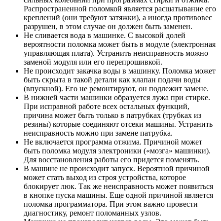
Распространенной поломкой является расшатывание его
креплений (они требуют затяжки), а иногда противовес
разрушен, в этом случае он должен быть заменен.
Не сливается вода в машинке. С высокой долей
вероятности поломка может быть в модуле (электронная
управляющая плата). Устранить неисправность можно
заменой модуля или его перепрошивкой.
Не происходит закачка воды в машинку. Поломка может
быть скрыта в такой детали как клапан подачи воды
(впускной). Его не ремонтируют, он подлежит замене.
В нижней части машинки образуется лужа при стирке.
При исправной работе всех остальных функций,
причина может быть только в патрубках (трубках из
резины) которые соединяют отсеки машины. Устранить
неисправность можно при замене патрубка.
Не включается программа отжима. Причиной может
быть поломка модуля электроники («мозга» машинки).
Для восстановления работы его придется поменять.
В машине не происходит запуск. Вероятной причиной
может стать выход из строя устройства, которое
блокирует люк. Так же неисправность может появиться
в кнопке пуска машины. Еще одной причиной является
поломка программатора. При этом важно провести
диагностику, ремонт поломанных узлов.