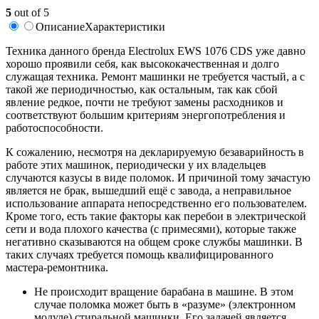
5
out of 5
Описание
Характеристики
Техника данного бренда Electrolux EWS 1076 CDS уже давно
хорошо проявили себя, как высококачественная и долго
служащая техника. Ремонт машинки не требуется частый, а с
такой же периодичностью, как остальным, так как сбой
явление редкое, почти не требуют замены расходников и
соответствуют большим критериям энергопотребления и
работоспособности.
К сожалению, несмотря на декларируемую безаварийность в
работе этих машинок, периодически у их владельцев
случаются казусы в виде поломок. И причиной тому зачастую
является не брак, вышедший ещё с завода, а неправильное
использование аппарата непосредственно его пользователем.
Кроме того, есть такие факторы как перебои в электрической
сети и вода плохого качества (с примесями), которые также
негативно сказываются на общем сроке службы машинки. В
таких случаях требуется помощь квалифицированного
мастера-ремонтника.
Не происходит вращение барабана в машине. В этом
случае поломка может быть в «разуме» (электронном
модуле) стиральной машинки. Его задачей является