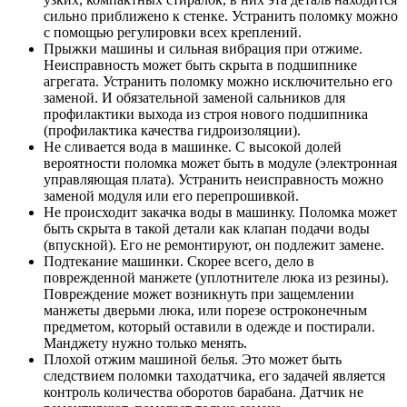
сильно приближено к стенке. Устранить поломку можно
с помощью регулировки всех креплений.
Прыжки машины и сильная вибрация при отжиме.
Неисправность может быть скрыта в подшипнике
агрегата. Устранить поломку можно исключительно его
заменой. И обязательной заменой сальников для
профилактики выхода из строя нового подшипника
(профилактика качества гидроизоляции).
Не сливается вода в машинке. С высокой долей
вероятности поломка может быть в модуле (электронная
управляющая плата). Устранить неисправность можно
заменой модуля или его перепрошивкой.
Не происходит закачка воды в машинку. Поломка может
быть скрыта в такой детали как клапан подачи воды
(впускной). Его не ремонтируют, он подлежит замене.
Подтекание машинки. Скорее всего, дело в
поврежденной манжете (уплотнителе люка из резины).
Повреждение может возникнуть при защемлении
манжеты дверьми люка, или порезе остроконечным
предметом, который оставили в одежде и постирали.
Манджету нужно только менять.
Плохой отжим машиной белья. Это может быть
следствием поломки таходатчика, его задачей является
контроль количества оборотов барабана. Датчик не