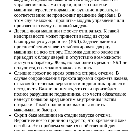
управление циклами стирки, при его поломке –
машинка перестает нормально функционировать, и
соответственно не происходит вращение барабана. В
этом случае можно «прошить» модуль управления или
произвести замену на новый модуль.
Дверца люка машинки не хочет отпираться. К такой
неисправности может привести выход из строя
блокирующего устройства (УБЛ). Задачей данного
приспособления является заблокировать дверцу
машинки на всю стирку. Поломка данного элемента
приводит к блоку дверей и отсутствию возможности
доступа к барабану. Жаль, но выполнить ремонт УБЛ не
получится, его можно только заменить.
Слышно грохот во время режима стирки, отжима. В
случае сопровождения грохота звуками скрежета железа,
с высокой степенью вероятности подшипник пришел в
негодность. Важно понимать, что если произойдет
полное разрушение подшипника, его части обязательно
нанесут большой вред многим внутренним частям
стиралки. Такой подшипник важно заменить
максимально быстро.
Скрип бака машинки на стадии запуска отжима.
Вероятнее всего причиной будет то, что крепления бака
ослабли. Эта проблема является свойственной для
узких, компактных стиралок, в них эта деталь находится