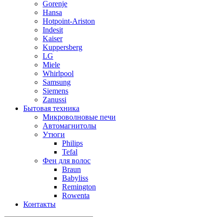
Gorenje
Hansa
Hotpoint-Ariston
Indesit
Kaiser
Kuppersberg
LG
Miele
Whirlpool
Samsung
Siemens
Zanussi
Бытовая техника
Микроволновые печи
Автомагнитолы
Утюги
Philips
Tefal
Фен для волос
Braun
Babyliss
Remington
Rowenta
Контакты