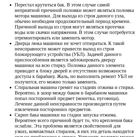
Перестал крутиться бак. В этом случае самой
неприятной причиной поломки может являться поломка
мотора машинки. Для выхода из строя данного узла,
обычно необходим продолжительный период времени.
Причиной выхода из строя могут являться протечки
воды или скачки напряжения. В этом случае потребуется
отремонтировать или заменить мотор.
Дверца люка машинки не хочет отпираться. К такой
неисправности может привести выход из строя
блокирующего устройства (УБЛ). Задачей данного
приспособления является заблокировать дверцу
машинки на всю стирку. Поломка данного элемента
приводит к блоку дверей и отсутствию возможности
доступа к барабану. Жаль, но выполнить ремонт УБЛ не
получится, его можно только заменить.
Стиральная машина гремит на стадиях отжима и стирки.
Вероятно, в зазор между баком и барабаном машинки
попал посторонний предмет (монетка, пуговица).
Лечение данной неисправности производится путем
извлечения посторонних предметов.
Скрип бака машинки на стадии запуска отжима.
Вероятнее всего причиной будет то, что крепления бака
ослабли. Эта проблема является свойственной для
узких, компактных стиралок, в них эта деталь находится
сильно приближено к стенке. Устранить поломку можно