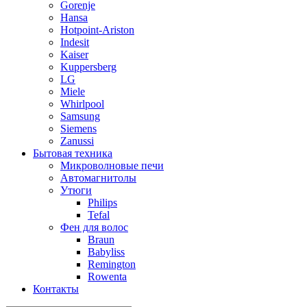
Gorenje
Hansa
Hotpoint-Ariston
Indesit
Kaiser
Kuppersberg
LG
Miele
Whirlpool
Samsung
Siemens
Zanussi
Бытовая техника
Микроволновые печи
Автомагнитолы
Утюги
Philips
Tefal
Фен для волос
Braun
Babyliss
Remington
Rowenta
Контакты