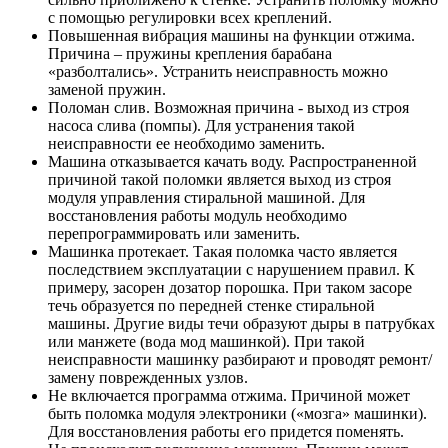
с помощью регулировки всех креплений.
Повышенная вибрация машины на функции отжима.
Причина – пружины крепления барабана
«разболтались». Устранить неисправность можно
заменой пружин.
Поломан слив. Возможная причина - выход из строя
насоса слива (помпы). Для устранения такой
неисправности ее необходимо заменить.
Машина отказывается качать воду. Распространенной
причиной такой поломки является выход из строя
модуля управления стиральной машиной. Для
восстановления работы модуль необходимо
перепрограммировать или заменить.
Машинка протекает. Такая поломка часто является
последствием эксплуатации с нарушением правил. К
примеру, засорен дозатор порошка. При таком засоре
течь образуется по передней стенке стиральной
машины. Другие виды течи образуют дыры в патрубках
или манжете (вода мод машинкой). При такой
неисправности машинку разбирают и проводят ремонт/
замену поврежденных узлов.
Не включается программа отжима. Причиной может
быть поломка модуля электроники («мозга» машинки).
Для восстановления работы его придется поменять.