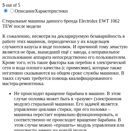
5
out of 5
Описание
Характеристики
Стиральные машины данного бренда Electrolux EWT 1062
TEW после модели
К сожалению, несмотря на декларируемую безаварийность в
работе этих машинок, периодически у их владельцев
случаются казусы в виде поломок. И причиной тому зачастую
является не брак, вышедший ещё с завода, а неправильное
использование аппарата непосредственно его пользователем.
Кроме того, есть такие факторы как перебои в электрической
сети и вода плохого качества (с примесями), которые также
негативно сказываются на общем сроке службы машинки. В
таких случаях требуется помощь квалифицированного
мастера-ремонтника.
Не происходит вращение барабана в машине. В этом
случае поломка может быть в «разуме» (электронном
модуле) стиральной машинки. Его задачей является
управление циклами стирки, при его поломке –
машинка перестает нормально функционировать, и
соответственно не происходит вращение барабана. В
этом случае можно «прошить» модуль управления или
произвести замену на новый модуль.