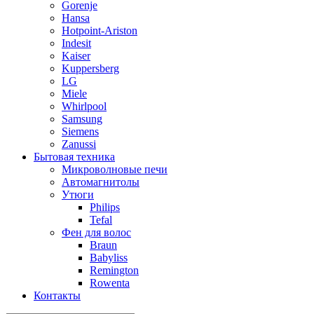
Gorenje
Hansa
Hotpoint-Ariston
Indesit
Kaiser
Kuppersberg
LG
Miele
Whirlpool
Samsung
Siemens
Zanussi
Бытовая техника
Микроволновые печи
Автомагнитолы
Утюги
Philips
Tefal
Фен для волос
Braun
Babyliss
Remington
Rowenta
Контакты