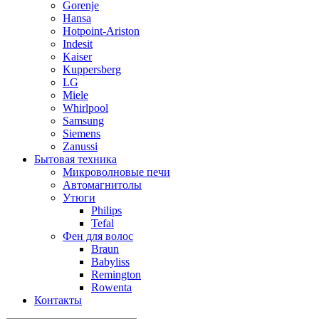
Gorenje
Hansa
Hotpoint-Ariston
Indesit
Kaiser
Kuppersberg
LG
Miele
Whirlpool
Samsung
Siemens
Zanussi
Бытовая техника
Микроволновые печи
Автомагнитолы
Утюги
Philips
Tefal
Фен для волос
Braun
Babyliss
Remington
Rowenta
Контакты