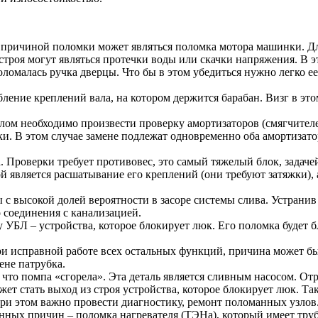
й причиной поломки может являться поломка мотора машинки. Дл
роя могут являться протечки воды или скачки напряжения. В эт
ломалась ручка дверцы. Что бы в этом убедиться нужно легко ее 
ение креплений вала, на котором держится барабан. Визг в этом
лом необходимо произвести проверку амортизаторов (смягчителей
и. В этом случае замене подлежат одновременно оба амортизато
Проверки требует противовес, это самый тяжелый блок, задачей
 является расшатывание его креплений (они требуют затяжки), а
 высокой долей вероятности в засоре системы слива. Устранив 
о соединения с канализацией.
УБЛ – устройства, которое блокирует люк. Его поломка будет б
и исправной работе всех остальных функций, причина может быт
ене патрубка.
что помпа «сгорела». Эта деталь является сливным насосом. Отр
ет стать выход из строя устройства, которое блокирует люк. Та
ри этом важно провести диагностику, ремонт поломанных узлов
нных причин – поломка нагревателя (ТЭНа), который имеет труб