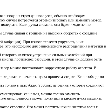
я выхода из строя данного узла, обычно необходим
ом случае потребуется отремонтировать или заменить мотор.
подергать. Если ручка сломана, она будет «ходить» по
 случае связан с трением на высоких оборотах о соседние
 вибрации). При износе теряется упругость, и их
ра, это необходимо для равномерного распределения нагрузки в
 которого является устранение сильных колебаний при
 иногда противовес разрушен, в этом случае он должен быть
засор можно восстановить корректную работу агрегата. В
локировать и начало запуска процесса стирки. Его необходимо
ь только в патрубках (трубках из резины) которые соединяют
емонтировать ее нельзя, можно только заменить.
к же неисправность может появиться в кнопке пуска машины.
.
чатое строение. Его может портить накипь жесткой воды и