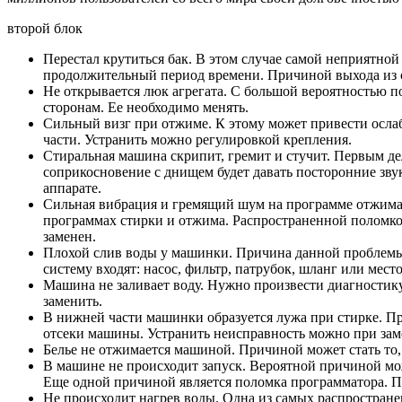
второй блок
Перестал крутиться бак. В этом случае самой неприятно
продолжительный период времени. Причиной выхода из ст
Не открывается люк агрегата. С большой вероятностью по
сторонам. Ее необходимо менять.
Сильный визг при отжиме. К этому может привести ослабл
части. Устранить можно регулировкой крепления.
Стиральная машина скрипит, гремит и стучит. Первым де
соприкосновение с днищем будет давать посторонние звук
аппарате.
Сильная вибрация и гремящий шум на программе отжима. 
программах стирки и отжима. Распространенной поломкой
заменен.
Плохой слив воды у машинки. Причина данной проблемы с
систему входят: насос, фильтр, патрубок, шланг или мест
Машина не заливает воду. Нужно произвести диагностику 
заменить.
В нижней части машинки образуется лужа при стирке. Пр
отсеки машины. Устранить неисправность можно при зам
Белье не отжимается машиной. Причиной может стать то, 
В машине не происходит запуск. Вероятной причиной мож
Еще одной причиной является поломка программатора. П
Не происходит нагрев воды. Одна из самых распростране