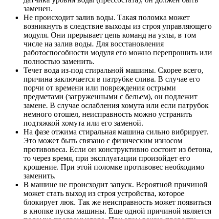
заменен.
Не происходит залив воды. Такая поломка может
возникнуть в следствие выходы из строя управляющего
модуля. Они прерывает цепь команд на узлы, в том
числе на залив воды. Для восстановления
работоспособности модуля его можно перепрошить или
полностью заменить.
Течет вода из-под стиральной машины. Скорее всего,
причина заключается в патрубке слива. В случае его
порчи от времени или повреждения острыми
предметами (загруженными с бельем), он подлежит
замене. В случае ослабления хомута или если патрубок
немного отошел, неисправность можно устранить
подтяжкой хомута или его заменой.
На фазе отжима стиральная машина сильно вибрирует.
Это может быть связано с физическим износом
противовеса. Если он конструктивно состоит из бетона,
то через время, при эксплуатации произойдет его
крошение. При этой поломке противовес необходимо
заменить.
В машине не происходит запуск. Вероятной причиной
может стать выход из строя устройства, которое
блокирует люк. Так же неисправность может появиться
в кнопке пуска машины. Еще одной причиной является