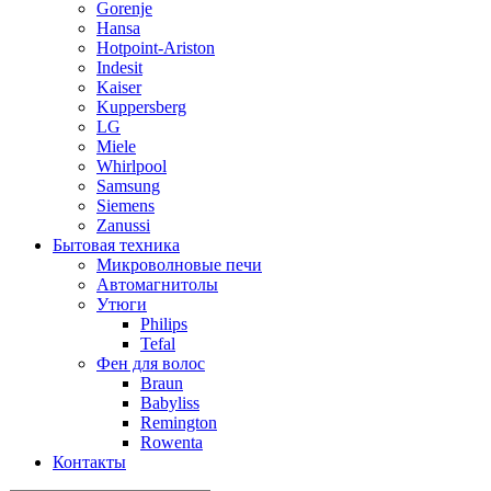
Gorenje
Hansa
Hotpoint-Ariston
Indesit
Kaiser
Kuppersberg
LG
Miele
Whirlpool
Samsung
Siemens
Zanussi
Бытовая техника
Микроволновые печи
Автомагнитолы
Утюги
Philips
Tefal
Фен для волос
Braun
Babyliss
Remington
Rowenta
Контакты