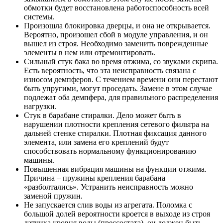
обмотки будет восстановлена работоспособность всей
системы.
Произошла блокировка дверцы, и она не открывается.
Вероятно, произошел сбой в модуле управления, и он
вышел из строя. Необходимо заменить поврежденные
элементы в нем или отремонтировать.
Сильный стук бака во время отжима, со звуками скрипа.
Есть вероятность, что эта неисправность связана с
износом демпферов. С течением времени они перестают
быть упругими, могут проседать. Замене в этом случае
подлежат оба демпфера, для правильного распределения
нагрузки.
Стук в барабане стиралки. Дело может быть в
нарушении плотности крепления сетевого фильтра на
дальней стенке стиралки. Плотная фиксация данного
элемента, или замена его креплений будут
способствовать нормальному функционированию
машины.
Повышенная вибрация машины на функции отжима.
Причина – пружины крепления барабана
«разболтались». Устранить неисправность можно
заменой пружин.
Не запускается слив воды из агрегата. Поломка с
большой долей вероятности кроется в выходе из строя
датчика уровня воды (прессостата), он должен быть