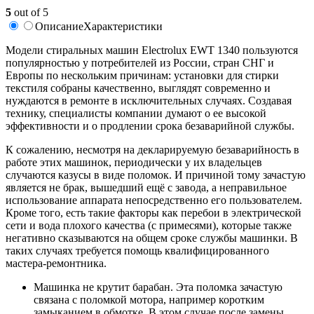
5
out of 5
Описание
Характеристики
Модели стиральных машин Electrolux EWT 1340 пользуются
популярностью у потребителей из России, стран СНГ и
Европы по нескольким причинам: установки для стирки
текстиля собраны качественно, выглядят современно и
нуждаются в ремонте в исключительных случаях. Создавая
технику, специалисты компании думают о ее высокой
эффективности и о продлении срока безаварийной службы.
К сожалению, несмотря на декларируемую безаварийность в
работе этих машинок, периодически у их владельцев
случаются казусы в виде поломок. И причиной тому зачастую
является не брак, вышедший ещё с завода, а неправильное
использование аппарата непосредственно его пользователем.
Кроме того, есть такие факторы как перебои в электрической
сети и вода плохого качества (с примесями), которые также
негативно сказываются на общем сроке службы машинки. В
таких случаях требуется помощь квалифицированного
мастера-ремонтника.
Машинка не крутит барабан. Эта поломка зачастую
связана с поломкой мотора, например коротким
замыканием в обмотке. В этом случае после замены