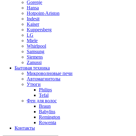
Gorenje
Hansa
Hotpoint-Ariston
Indesit
Kaiser
Kuppersberg
LG
Miele
Whirlpool
Samsung
Siemens
Zanussi
Бытовая техника
Микроволновые печи
Автомагнитолы
Утюги
Philips
Tefal
Фен для волос
Braun
Babyliss
Remington
Rowenta
Контакты