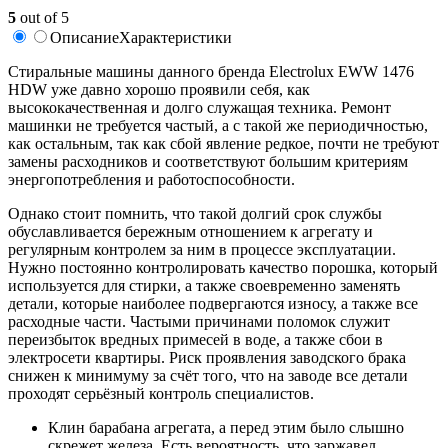
5
out of 5
Описание
Характеристики
Стиральные машины данного бренда Electrolux EWW 1476
HDW уже давно хорошо проявили себя, как
высококачественная и долго служащая техника. Ремонт
машинки не требуется частый, а с такой же периодичностью,
как остальным, так как сбой явление редкое, почти не требуют
замены расходников и соответствуют большим критериям
энергопотребления и работоспособности.
Однако стоит помнить, что такой долгий срок службы
обуславливается бережным отношением к агрегату и
регулярным контролем за ним в процессе эксплуатации.
Нужно постоянно контролировать качество порошка, который
используется для стирки, а также своевременно заменять
детали, которые наиболее подвергаются износу, а также все
расходные части. Частыми причинами поломок служит
переизбыток вредных примесей в воде, а также сбои в
электросети квартиры. Риск проявления заводского брака
снижен к минимуму за счёт того, что на заводе все детали
проходят серьёзный контроль специалистов.
Клин барабана агрегата, а перед этим было слышно
скрежет железа. Есть вероятность, что заржавел