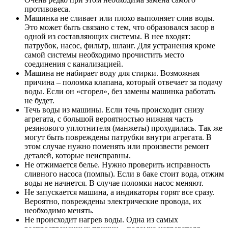
противовеса.
Машинка не сливает или плохо выполняет слив воды.
Это может быть связано с тем, что образовался засор в
одной из составляющих системы. В нее входят:
патрубок, насос, фильтр, шланг. Для устранения кроме
самой системы необходимо прочистить место
соединения с канализацией.
Машина не набирает воду для стирки. Возможная
причина – поломка клапана, который отвечает за подачу
воды. Если он «сгорел», без замены машинка работать
не будет.
Течь воды из машины. Если течь происходит снизу
агрегата, с большой вероятностью нижняя часть
резинового уплотнителя (манжеты) прохудилась. Так же
могут быть повреждены патрубки внутри агрегата. В
этом случае нужно поменять или произвести ремонт
деталей, которые неисправны.
Не отжимается белье. Нужно проверить исправность
сливного насоса (помпы). Если в баке стоит вода, отжим
воды не начнется. В случае поломки насос меняют.
Не запускается машина, а индикаторы горят все сразу.
Вероятно, повреждены электрические провода, их
необходимо менять.
Не происходит нагрев воды. Одна из самых