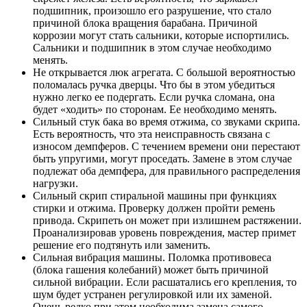
подшипник, произошло его разрушение, что стало
причиной блока вращения барабана. Причиной
коррозии могут стать сальники, которые испортились.
Сальники и подшипник в этом случае необходимо
менять.
Не открывается люк агрегата. С большой вероятностью
поломалась ручка дверцы. Что бы в этом убедиться
нужно легко ее подергать. Если ручка сломана, она
будет «ходить» по сторонам. Ее необходимо менять.
Сильный стук бака во время отжима, со звуками скрипа.
Есть вероятность, что эта неисправность связана с
износом демпферов. С течением времени они перестают
быть упругими, могут проседать. Замене в этом случае
подлежат оба демпфера, для правильного распределения
нагрузки.
Сильный скрип стиральной машины при функциях
стирки и отжима. Проверку должен пройти ремень
привода. Скрипеть он может при излишнем растяжении.
Проанализировав уровень повреждения, мастер примет
решение его подтянуть или заменить.
Сильная вибрация машины. Поломка противовеса
(блока гашения колебаний) может быть причиной
сильной вибрации. Если расшатались его крепления, то
шум будет устранен регулировкой или их заменой.
Очень редко при этом необходима замена самого