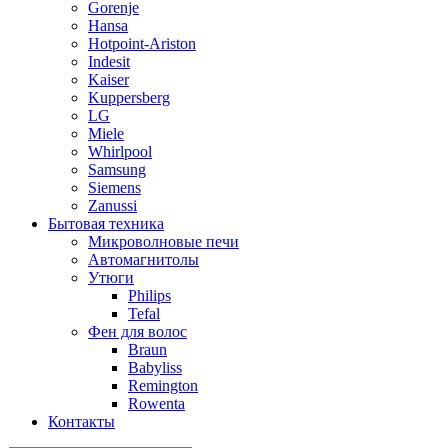
Gorenje
Hansa
Hotpoint-Ariston
Indesit
Kaiser
Kuppersberg
LG
Miele
Whirlpool
Samsung
Siemens
Zanussi
Бытовая техника
Микроволновые печи
Автомагнитолы
Утюги
Philips
Tefal
Фен для волос
Braun
Babyliss
Remington
Rowenta
Контакты