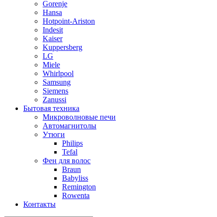
Gorenje
Hansa
Hotpoint-Ariston
Indesit
Kaiser
Kuppersberg
LG
Miele
Whirlpool
Samsung
Siemens
Zanussi
Бытовая техника
Микроволновые печи
Автомагнитолы
Утюги
Philips
Tefal
Фен для волос
Braun
Babyliss
Remington
Rowenta
Контакты