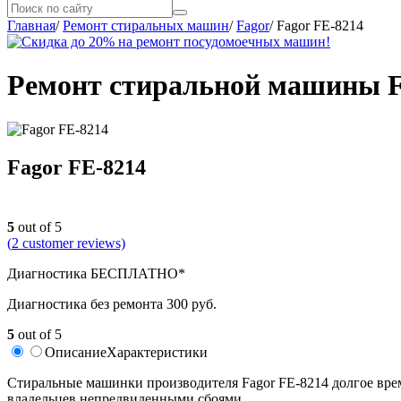
Главная
/
Ремонт стиральных машин
/
Fagor
/
Fagor FE-8214
Ремонт стиральной машины F
Fagor FE-8214
5
out of 5
(
2
customer reviews)
Диагностика БЕСПЛАТНО*
Диагностика без ремонта 300 руб.
5
out of 5
Описание
Характеристики
Стиральные машинки производителя Fagor FE-8214 долгое врем
владельцев непредвиденными сбоями.