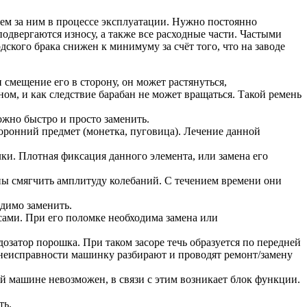
ем за ним в процессе эксплуатации. Нужно постоянно
подвергаются износу, а также все расходные части. Частыми
ского брака снижен к минимуму за счёт того, что на заводе
и смещение его в сторону, он может растянуться,
ом, и как следствие барабан не может вращаться. Такой ремень
ожно быстро и просто заменить.
оронний предмет (монетка, пуговица). Лечение данной
лки. Плотная фиксация данного элемента, или замена его
ы смягчить амплитуду колебаний. С течением времени они
одимо заменить.
сами. При его поломке необходима замена или
озатор порошка. При таком засоре течь образуется по передней
 неисправности машинку разбирают и проводят ремонт/замену
 машине невозможен, в связи с этим возникает блок функции.
ть.