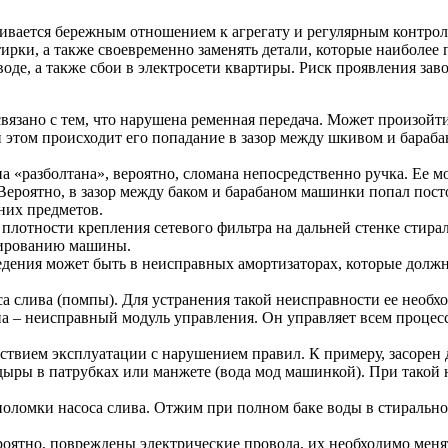
ливается бережным отношением к агрегату и регулярным контрол
ирки, а также своевременно заменять детали, которые наиболее 
е, а также сбои в электросети квартиры. Риск проявления завод
 связано с тем, что нарушена ременная передача. Может произойт
этом происходит его попадание в зазор между шкивом и барабан
а «разболтана», вероятно, сломана непосредственно ручка. Ее м
Вероятно, в зазор между баком и барабаном машинки попал пост
них предметов.
плотности крепления сетевого фильтра на дальней стенке стира
нированию машины.
ения может быть в неисправных амортизаторах, которые должн
а слива (помпы). Для устранения такой неисправности ее необх
а – неисправный модуль управления. Он управляет всем процес
ствием эксплуатации с нарушением правил. К примеру, засорен д
дыры в патрубках или манжете (вода мод машинкой). При такой
оломки насоса слива. Отжим при полном баке воды в стиральной
ероятно, повреждены электрические провода, их необходимо меня