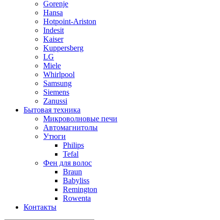
Gorenje
Hansa
Hotpoint-Ariston
Indesit
Kaiser
Kuppersberg
LG
Miele
Whirlpool
Samsung
Siemens
Zanussi
Бытовая техника
Микроволновые печи
Автомагнитолы
Утюги
Philips
Tefal
Фен для волос
Braun
Babyliss
Remington
Rowenta
Контакты