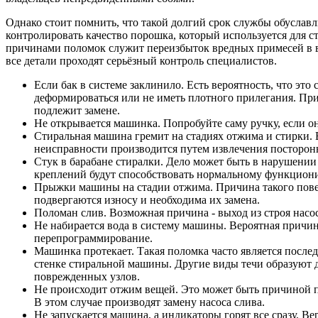
Однако стоит помнить, что такой долгий срок службы обуслав
контролировать качество порошка, который используется для ст
причинами поломок служит переизбыток вредных примесей в вод
все детали проходят серьёзный контроль специалистов.
Если бак в системе заклинило. Есть вероятность, что это
деформироваться или не иметь плотного прилегания. При 
подлежит замене.
Не открывается машинка. Попробуйте саму ручку, если он
Стиральная машина гремит на стадиях отжима и стирки. 
неисправности производится путем извлечения посторон
Стук в барабане стиралки. Дело может быть в нарушении 
креплений будут способствовать нормальному функцио
Прыжки машины на стадии отжима. Причина такого повед
подвергаются износу и необходима их замена.
Поломан слив. Возможная причина - выход из строя насос
Не набирается вода в систему машины. Вероятная причин
перепрограммирование.
Машинка протекает. Такая поломка часто является послед
стенке стиральной машины. Другие виды течи образуют 
поврежденных узлов.
Не происходит отжим вещей. Это может быть причиной п
В этом случае производят замену насоса слива.
Не запускается машина, а индикаторы горят все сразу. В