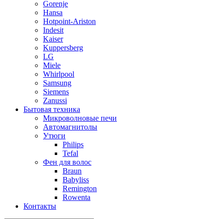
Gorenje
Hansa
Hotpoint-Ariston
Indesit
Kaiser
Kuppersberg
LG
Miele
Whirlpool
Samsung
Siemens
Zanussi
Бытовая техника
Микроволновые печи
Автомагнитолы
Утюги
Philips
Tefal
Фен для волос
Braun
Babyliss
Remington
Rowenta
Контакты