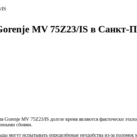
/IS
orenje MV 75Z23/IS в Санкт-П
 Gorenje MV 75Z23/IS долгое время являются фактически эталон
енными сбоями.
ельцы могут испытывать определённые неудобства из-за полом