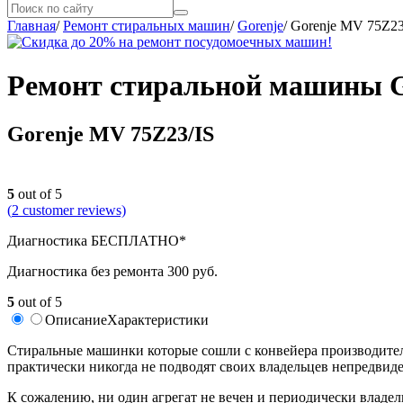
Главная
/
Ремонт стиральных машин
/
Gorenje
/
Gorenje MV 75Z23
Ремонт стиральной машины G
Gorenje MV 75Z23/IS
5
out of 5
(
2
customer reviews)
Диагностика БЕСПЛАТНО*
Диагностика без ремонта 300 руб.
5
out of 5
Описание
Характеристики
Стиральные машинки которые сошли с конвейера производителя
практически никогда не подводят своих владельцев непредвид
К сожалению, ни один агрегат не вечен и периодически влад