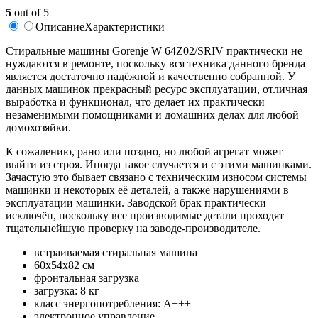
5
out of 5
Описание
Характеристики
Стиральные машины Gorenje W 64Z02/SRIV практически не
нуждаются в ремонте, поскольку вся техника данного бренда
является достаточно надёжной и качественно собранной. У
данных машинок прекрасный ресурс эксплуатации, отличная
выработка и функционал, что делает их практически
незаменимыми помощниками и домашних делах для любой
домохозяйки.
К сожалению, рано или поздно, но любой агрегат может
выйти из строя. Иногда такое случается и с этими машинками.
Зачастую это бывает связано с техническим износом системы
машинки и некоторых её деталей, а также нарушениями в
эксплуатации машинки. Заводской брак практически
исключён, поскольку все производимые детали проходят
тщательнейшую проверку на заводе-производителе.
встраиваемая стиральная машина
60x54x82 см
фронтальная загрузка
загрузка: 8 кг
класс энергопотребления: A+++
электронное управление