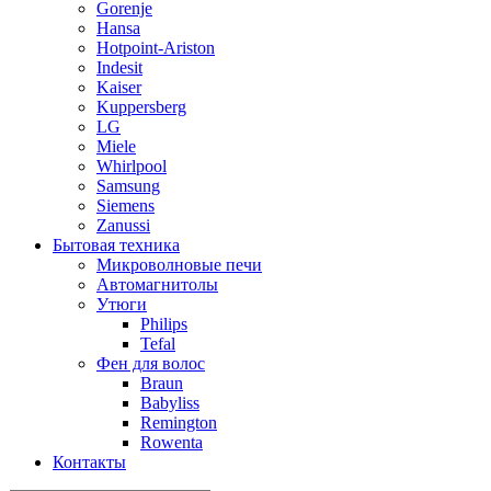
Gorenje
Hansa
Hotpoint-Ariston
Indesit
Kaiser
Kuppersberg
LG
Miele
Whirlpool
Samsung
Siemens
Zanussi
Бытовая техника
Микроволновые печи
Автомагнитолы
Утюги
Philips
Tefal
Фен для волос
Braun
Babyliss
Remington
Rowenta
Контакты