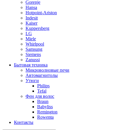
Gorenje
Hansa
Hotpoint-Ariston
Indesit
Kaiser
Kuppersberg
LG
Miele
Whirlpool
Samsung
Siemens
Zanussi
Бытовая техника
Микроволновые печи
Автомагнитолы
Утюги
Philips
Tefal
Фен для волос
Braun
Babyliss
Remington
Rowenta
Контакты