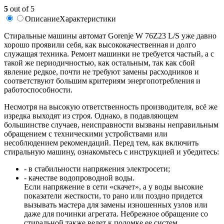
5
out of 5
Описание
Характеристики
Стиральные машины автомат Gorenje W 76Z23 L/S уже давно
хорошо проявили себя, как высококачественная и долго
служащая техника. Ремонт машинки не требуется частый, а с
такой же периодичностью, как остальным, так как сбой
явление редкое, почти не требуют замены расходников и
соответствуют большим критериям энергопотребления и
работоспособности.
Несмотря на высокую ответственность производителя, всё же
изредка выходят из строя. Однако, в подавляющем
большинстве случаев, неисправности вызваны неправильным
обращением с техническими устройствами или
несоблюдением рекомендаций. Перед тем, как включить
стиральную машину, ознакомьтесь с инструкцией и убедитесь:
- в стабильности напряжения электросети;
- качестве водопроводной воды.
Если напряжение в сети «скачет», а у воды высокие
показатели жесткости, то рано или поздно придется
вызывать мастера для замены изношенных узлов или
даже для починки агрегата. Небрежное обращение со
стиральной также ведет к поломке ее систем.