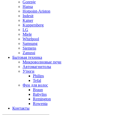
Gorenje
Hansa
Hotpoint-Ariston
Indesit
Kaiser
Kuppersberg
LG
Miele
Whirlpool
Samsung
Siemens
Zanussi
Бытовая техника
Микроволновые печи
Автомагнитолы
Утюги
Philips
Tefal
Фен для волос
Braun
Babyliss
Remington
Rowenta
Контакты