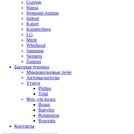
Gorenje
Hansa
Hotpoint-Ariston
Indesit
Kaiser
Kuppersberg
LG
Miele
Whirlpool
Samsung
Siemens
Zanussi
Бытовая техника
Микроволновые печи
Автомагнитолы
Утюги
Philips
Tefal
Фен для волос
Braun
Babyliss
Remington
Rowenta
Контакты