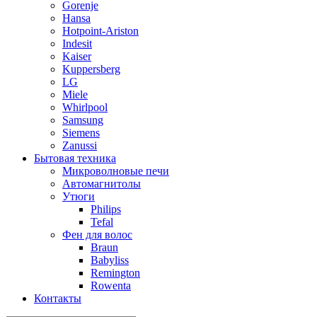
Gorenje
Hansa
Hotpoint-Ariston
Indesit
Kaiser
Kuppersberg
LG
Miele
Whirlpool
Samsung
Siemens
Zanussi
Бытовая техника
Микроволновые печи
Автомагнитолы
Утюги
Philips
Tefal
Фен для волос
Braun
Babyliss
Remington
Rowenta
Контакты