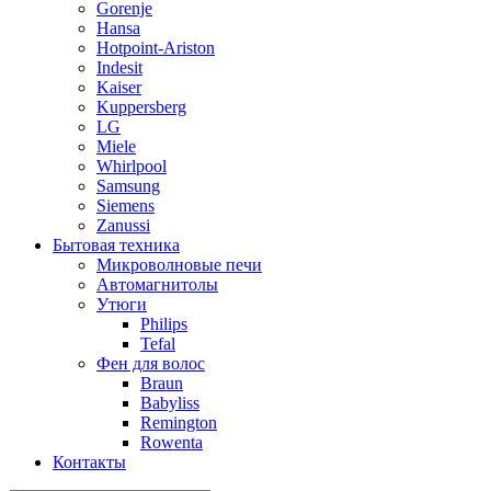
Gorenje
Hansa
Hotpoint-Ariston
Indesit
Kaiser
Kuppersberg
LG
Miele
Whirlpool
Samsung
Siemens
Zanussi
Бытовая техника
Микроволновые печи
Автомагнитолы
Утюги
Philips
Tefal
Фен для волос
Braun
Babyliss
Remington
Rowenta
Контакты