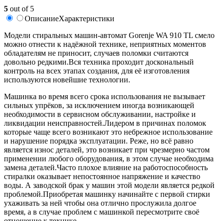
5
out of 5
Описание
Характеристики
Модели стиральных машин-автомат Gorenje WA 910 TL смело
можно отнести к надёжной технике, неприятных моментов
обладателям не приносит, случаев поломки считаются
довольно редкими.Вся техника проходит доскональный
контроль на всех этапах создания, для её изготовления
используются новейшие технологии.
Машинка во время всего срока использования не вызывает
сильных упрёков, за исключением иногда возникающей
необходимости в сервисном обслуживании, настройке и
ликвидации неисправностей.Лидером в причинах поломок
которые чаще всего возникают это небрежное использование
и нарушение порядка эксплуатации. Реже, но всё равно
является износ деталей, это возникает при чрезмерно частом
применении любого оборудования, в этом случае необходима
замена деталей.Часто плохое влияние на работоспособность
стиралки оказывает непостоянное напряжение и качество
воды. А заводской брак у машин этой модели является редкой
проблемой.Приобретая машинку начинайте с первой стирки
ухаживать за ней чтобы она отлично прослужила долгое
время, а в случае проблем с машинкой пересмотрите своё
отношение к технике.