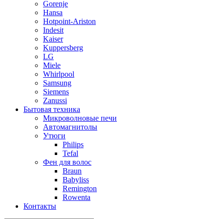
Gorenje
Hansa
Hotpoint-Ariston
Indesit
Kaiser
Kuppersberg
LG
Miele
Whirlpool
Samsung
Siemens
Zanussi
Бытовая техника
Микроволновые печи
Автомагнитолы
Утюги
Philips
Tefal
Фен для волос
Braun
Babyliss
Remington
Rowenta
Контакты