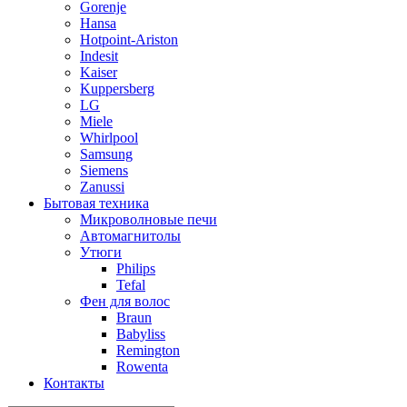
Gorenje
Hansa
Hotpoint-Ariston
Indesit
Kaiser
Kuppersberg
LG
Miele
Whirlpool
Samsung
Siemens
Zanussi
Бытовая техника
Микроволновые печи
Автомагнитолы
Утюги
Philips
Tefal
Фен для волос
Braun
Babyliss
Remington
Rowenta
Контакты