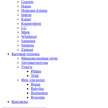
Gorenje
Hansa
Hotpoint-Ariston
Indesit
Kaiser
Kuppersberg
LG
Miele
Whirlpool
Samsung
Siemens
Zanussi
Бытовая техника
Микроволновые печи
Автомагнитолы
Утюги
Philips
Tefal
Фен для волос
Braun
Babyliss
Remington
Rowenta
Контакты