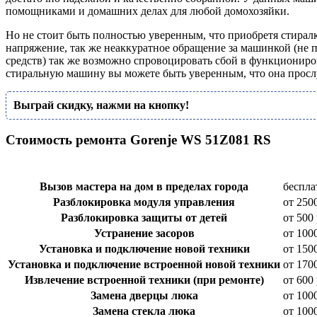
помощниками и домашних делах для любой домохозяйки.
Но не стоит быть полностью уверенным, что приобретя стиралк
напряжение, так же неаккуратное обращение за машинкой (не п
средств) так же возможно спровоцировать сбой в функциониро
стиральную машину вы можете быть уверенным, что она прослуж
Выграй скидку, нажми на кнопку!
Стоимость ремонта Gorenje WS 51Z081 RS
Вызов мастера на дом в пределах города
беспла
Разблокировка модуля управления
от 250
Разблокировка защиты от детей
от 500 
Устранение засоров
от 100
Установка и подключение новой техники
от 150
Установка и подключение встроенной новой техники
от 170
Извлечение встроенной техники (при ремонте)
от 600 
Замена дверцы люка
от 100
Замена стекла люка
от 100