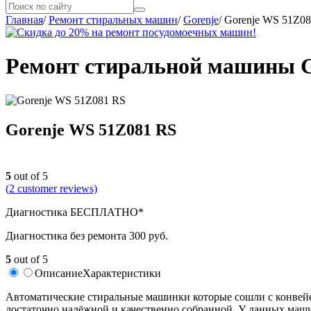
Главная
/
Ремонт стиральных машин
/
Gorenje
/
Gorenje WS 51Z0
Ремонт стиральной машины G
Gorenje WS 51Z081 RS
5
out of 5
(
2
customer reviews)
Диагностика БЕСПЛАТНО*
Диагностика без ремонта 300 руб.
5
out of 5
Описание
Характеристики
Автоматические стиральные машинки которые сошли с конвейер
достаточно надёжной и качественно собранной. У данных маш