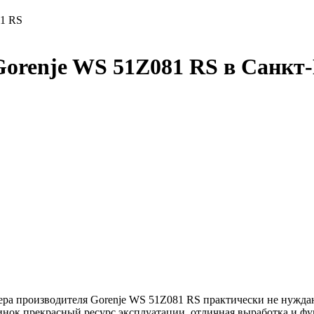
81 RS
orenje WS 51Z081 RS в Санкт-
а производителя Gorenje WS 51Z081 RS практически не нуждают
инок прекрасный ресурс эксплуатации, отличная выработка и фу