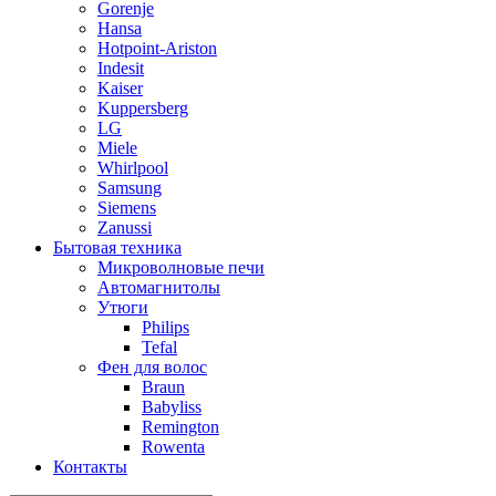
Gorenje
Hansa
Hotpoint-Ariston
Indesit
Kaiser
Kuppersberg
LG
Miele
Whirlpool
Samsung
Siemens
Zanussi
Бытовая техника
Микроволновые печи
Автомагнитолы
Утюги
Philips
Tefal
Фен для волос
Braun
Babyliss
Remington
Rowenta
Контакты