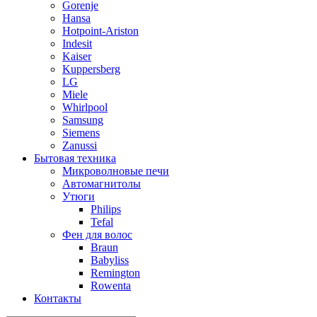
Gorenje
Hansa
Hotpoint-Ariston
Indesit
Kaiser
Kuppersberg
LG
Miele
Whirlpool
Samsung
Siemens
Zanussi
Бытовая техника
Микроволновые печи
Автомагнитолы
Утюги
Philips
Tefal
Фен для волос
Braun
Babyliss
Remington
Rowenta
Контакты