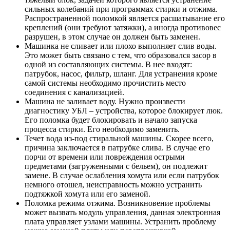
сильных колебаний при программах стирки и отжима.
Распространенной поломкой является расшатывание его
креплений (они требуют затяжки), а иногда противовес
разрушен, в этом случае он должен быть заменен.
Машинка не сливает или плохо выполняет слив воды.
Это может быть связано с тем, что образовался засор в
одной из составляющих системы. В нее входят:
патрубок, насос, фильтр, шланг. Для устранения кроме
самой системы необходимо прочистить место
соединения с канализацией.
Машина не заливает воду. Нужно произвести
диагностику УБЛ – устройства, которое блокирует люк.
Его поломка будет блокировать и начало запуска
процесса стирки. Его необходимо заменить.
Течет вода из-под стиральной машины. Скорее всего,
причина заключается в патрубке слива. В случае его
порчи от времени или повреждения острыми
предметами (загруженными с бельем), он подлежит
замене. В случае ослабления хомута или если патрубок
немного отошел, неисправность можно устранить
подтяжкой хомута или его заменой.
Поломка режима отжима. Возникновение проблемы
может вызвать модуль управления, данная электронная
плата управляет узлами машины. Устранить проблему