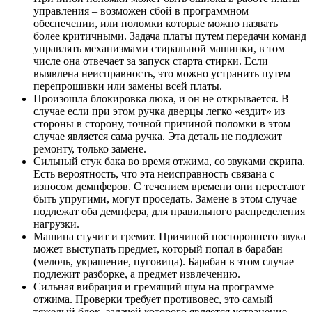
управления – возможен сбой в программном
обеспечении, или поломки которые можно назвать
более критичными. Задача платы путем передачи команд
управлять механизмами стиральной машинки, в том
числе она отвечает за запуск старта стирки. Если
выявлена неисправность, это можно устранить путем
перепрошивки или замены всей платы.
Произошла блокировка люка, и он не открывается. В
случае если при этом ручка дверцы легко «ездит» из
стороны в сторону, точной причиной поломки в этом
случае является сама ручка. Эта деталь не подлежит
ремонту, только замене.
Сильный стук бака во время отжима, со звуками скрипа.
Есть вероятность, что эта неисправность связана с
износом демпферов. С течением времени они перестают
быть упругими, могут проседать. Замене в этом случае
подлежат оба демпфера, для правильного распределения
нагрузки.
Машина стучит и гремит. Причиной постороннего звука
может выступать предмет, который попал в барабан
(мелочь, украшение, пуговица). Барабан в этом случае
подлежит разборке, а предмет извлечению.
Сильная вибрация и гремящий шум на программе
отжима. Проверки требует противовес, это самый
тяжелый блок, задачей которого является устранение