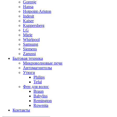
Gorenje
Hansa
Hotpoint-Ariston
Indesit
Kaiser
Kuppersberg
LG
Miele
Whirlpool
Samsung
Siemens
Zanussi
Бытовая техника
Микроволновые печи
Автомагнитолы
Утюги
Philips
Tefal
Фен для волос
Braun
Babyliss
Remington
Rowenta
Контакты