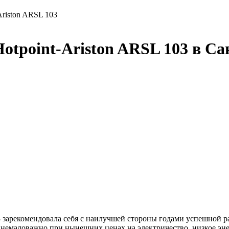
Ariston ARSL 103
tpoint-Ariston ARSL 103 в Са
 зарекомендовала себя с наилучшей стороны годами успешной р
 немаловажно при нынешних ценах на электричество, низкое эн