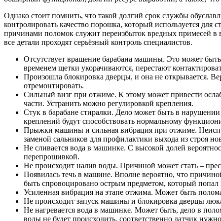
Однако стоит помнить, что такой долгий срок службы обуслав
контролировать качество порошка, который используется для ст
причинами поломок служит переизбыток вредных примесей в вод
все детали проходят серьёзный контроль специалистов.
Отсутствует вращение барабана машины. Это может быть 
временем щетки укорачиваются, перестают контактироват
Произошла блокировка дверцы, и она не открывается. Ве
отремонтировать.
Сильный визг при отжиме. К этому может привести ослабл
части. Устранить можно регулировкой крепления.
Стук в барабане стиралки. Дело может быть в нарушении 
креплений будут способствовать нормальному функцио
Прыжки машины и сильная вибрация при отжиме. Неиспра
заменой сальников для профилактики выхода из строя но
Не сливается вода в машинке. С высокой долей вероятно
перепрошивкой.
Не происходит налив воды. Причиной может стать – прес
Появилась течь в машине. Вполне вероятно, что причино
быть спровоцировано острым предметом, который попал в
Усиленная вибрация на этапе отжима. Может быть полома
Не происходит запуск машины и блокировка дверцы люка
Не нагревается вода в машинке. Может быть, дело в полом
воды не будет происходить, соответственно датчик нужно