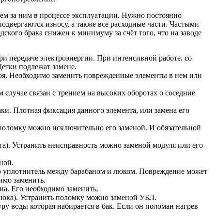
ем за ним в процессе эксплуатации. Нужно постоянно
подвергаются износу, а также все расходные части. Частыми
ского брака снижен к минимуму за счёт того, что на заводе
ри передаче электроэнергии. При интенсивной работе, со
Щетки подлежат замене.
роя. Необходимо заменить поврежденные элементы в нем или
 случае связан с трением на высоких оборотах о соседние
лки. Плотная фиксация данного элемента, или замена его
поломку можно исключительно его заменой. И обязательной
та). Устранить неисправность можно заменой модуля или его
ной.
это уплотнитель между барабаном и люком. Повреждение может
имо заменить.
на. Его необходимо заменить.
люка). Устранить поломку можно заменой УБЛ.
уру воды которая набирается в бак. Если он поломан нагрев