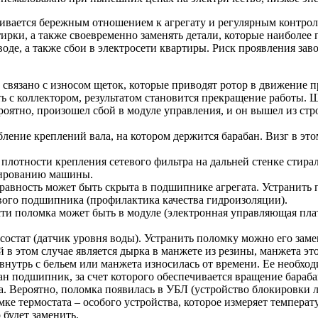
ливается бережным отношением к агрегату и регулярным контрол
ирки, а также своевременно заменять детали, которые наиболее 
е, а также сбои в электросети квартиры. Риск проявления завод
связано с износом щеток, которые приводят ротор в движение п
ь с коллектором, результатом становится прекращение работы. 
роятно, произошел сбой в модуле управления, и он вышел из ст
ение креплений вала, на котором держится барабан. Визг в этом
плотности крепления сетевого фильтра на дальней стенке стира
нированию машины.
вность может быть скрыта в подшипнике агрегата. Устранить 
вого подшипника (профилактика качества гидроизоляции).
сти поломка может быть в модуле (электронная управляющая пла
состат (датчик уровня воды). Устранить поломку можно его заме
й в этом случае является дырка в манжете из резины, манжета 
нутрь с бельем или манжета износилась от времени. Ее необход
н подшипник, за счет которого обеспечивается вращение бараба
. Вероятно, поломка появилась в УБЛ (устройство блокировки 
ке термостата – особого устройства, которое измеряет температ
 будет заменить.