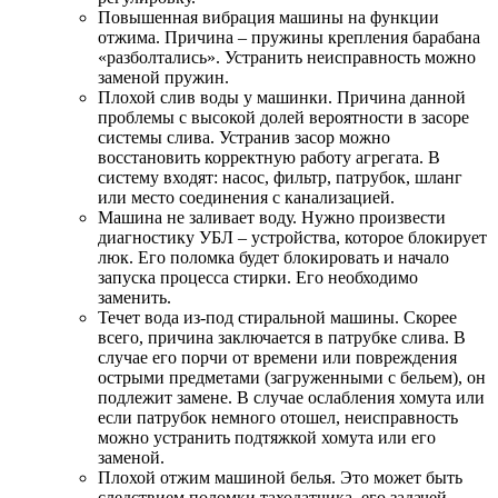
Повышенная вибрация машины на функции
отжима. Причина – пружины крепления барабана
«разболтались». Устранить неисправность можно
заменой пружин.
Плохой слив воды у машинки. Причина данной
проблемы с высокой долей вероятности в засоре
системы слива. Устранив засор можно
восстановить корректную работу агрегата. В
систему входят: насос, фильтр, патрубок, шланг
или место соединения с канализацией.
Машина не заливает воду. Нужно произвести
диагностику УБЛ – устройства, которое блокирует
люк. Его поломка будет блокировать и начало
запуска процесса стирки. Его необходимо
заменить.
Течет вода из-под стиральной машины. Скорее
всего, причина заключается в патрубке слива. В
случае его порчи от времени или повреждения
острыми предметами (загруженными с бельем), он
подлежит замене. В случае ослабления хомута или
если патрубок немного отошел, неисправность
можно устранить подтяжкой хомута или его
заменой.
Плохой отжим машиной белья. Это может быть
следствием поломки таходатчика, его задачей