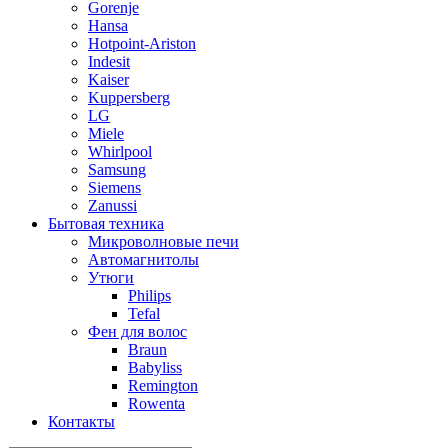
Gorenje
Hansa
Hotpoint-Ariston
Indesit
Kaiser
Kuppersberg
LG
Miele
Whirlpool
Samsung
Siemens
Zanussi
Бытовая техника
Микроволновые печи
Автомагнитолы
Утюги
Philips
Tefal
Фен для волос
Braun
Babyliss
Remington
Rowenta
Контакты