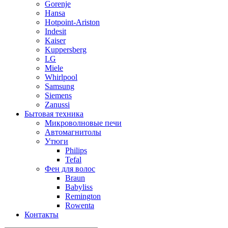
Gorenje
Hansa
Hotpoint-Ariston
Indesit
Kaiser
Kuppersberg
LG
Miele
Whirlpool
Samsung
Siemens
Zanussi
Бытовая техника
Микроволновые печи
Автомагнитолы
Утюги
Philips
Tefal
Фен для волос
Braun
Babyliss
Remington
Rowenta
Контакты