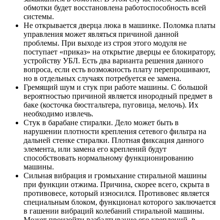
обмотки будет восстановлена работоспособность всей
системы.
Не открывается дверца люка в машинке. Поломка платы
управления может являться причиной данной
проблемы. При выходе из строя этого модуля не
поступает «приказ» на открытие дверцы ее блокиратору,
устройству УБЛ. Есть два варианта решения данного
вопроса, если есть возможность плату перепрошивают,
но в отдельных случаях потребуется ее замена.
Гремящий шум и стук при работе машины. С большой
вероятностью причиной является инородный предмет в
баке (косточка бюстгальтера, пуговица, мелочь). Их
необходимо извлечь.
Стук в барабане стиралки. Дело может быть в
нарушении плотности крепления сетевого фильтра на
дальней стенке стиралки. Плотная фиксация данного
элемента, или замена его креплений будут
способствовать нормальному функционированию
машины.
Сильная вибрация и громыхание стиральной машины
при функции отжима. Причина, скорее всего, скрыта в
противовесе, который износился. Противовес является
специальным блоком, функционал которого заключается
в гашении вибраций колебаний стиральной машины.
Может произойти разбалтывание его креплений, в