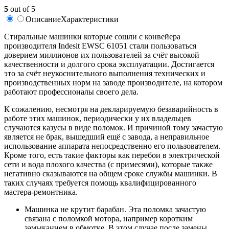
5
out of 5
Описание
Характеристики
Стиральные машинки которые сошли с конвейера
производителя Indesit EWSC 61051 стали пользоваться
доверием миллионов их пользователей за счёт высокой
качественности и долгого срока эксплуатации. Достигается
это за счёт неукоснительного выполнения технических и
производственных норм на заводе производителе, на котором
работают профессионалы своего дела.
К сожалению, несмотря на декларируемую безаварийность в
работе этих машинок, периодически у их владельцев
случаются казусы в виде поломок. И причиной тому зачастую
является не брак, вышедший ещё с завода, а неправильное
использование аппарата непосредственно его пользователем.
Кроме того, есть такие факторы как перебои в электрической
сети и вода плохого качества (с примесями), которые также
негативно сказываются на общем сроке службы машинки. В
таких случаях требуется помощь квалифицированного
мастера-ремонтника.
Машинка не крутит барабан. Эта поломка зачастую
связана с поломкой мотора, например коротким
замыканием в обмотке. В этом случае после замены