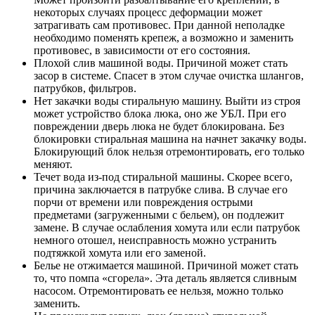
некоторых случаях процесс деформации может
затрагивать сам противовес. При данной неполадке
необходимо поменять крепеж, а возможно и заменить
противовес, в зависимости от его состояния.
Плохой слив машиной воды. Причиной может стать
засор в системе. Спасет в этом случае очистка шлангов,
патрубков, фильтров.
Нет закачки воды стиральную машину. Выйти из строя
может устройство блока люка, оно же УБЛ. При его
повреждении дверь люка не будет блокирована. Без
блокировки стиральная машина на начнет закачку воды.
Блокирующий блок нельзя отремонтировать, его только
меняют.
Течет вода из-под стиральной машины. Скорее всего,
причина заключается в патрубке слива. В случае его
порчи от времени или повреждения острыми
предметами (загруженными с бельем), он подлежит
замене. В случае ослабления хомута или если патрубок
немного отошел, неисправность можно устранить
подтяжкой хомута или его заменой.
Белье не отжимается машиной. Причиной может стать
то, что помпа «сгорела». Эта деталь является сливным
насосом. Отремонтировать ее нельзя, можно только
заменить.