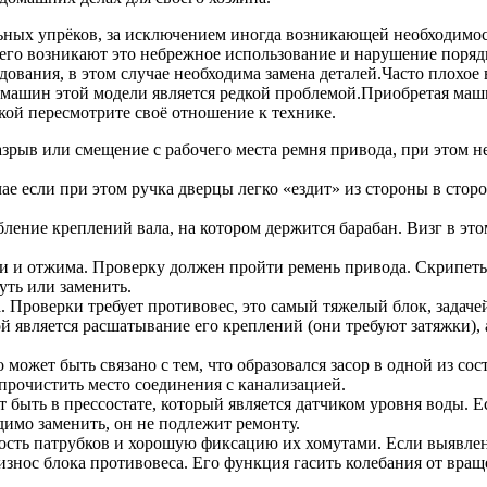
льных упрёков, за исключением иногда возникающей необходимо
о возникают это небрежное использование и нарушение порядка 
ования, в этом случае необходима замена деталей.Часто плохое
у машин этой модели является редкой проблемой.Приобретая маш
кой пересмотрите своё отношение к технике.
зрыв или смещение с рабочего места ремня привода, при этом н
ае если при этом ручка дверцы легко «ездит» из стороны в стор
ение креплений вала, на котором держится барабан. Визг в этом
 и отжима. Проверку должен пройти ремень привода. Скрипеть
уть или заменить.
Проверки требует противовес, это самый тяжелый блок, задачей
 является расшатывание его креплений (они требуют затяжки), а
ожет быть связано с тем, что образовался засор в одной из сос
прочистить место соединения с канализацией.
 быть в прессостате, который является датчиком уровня воды.
димо заменить, он не подлежит ремонту.
ость патрубков и хорошую фиксацию их хомутами. Если выявлен
износ блока противовеса. Его функция гасить колебания от вращ