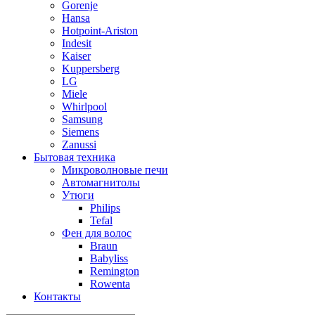
Gorenje
Hansa
Hotpoint-Ariston
Indesit
Kaiser
Kuppersberg
LG
Miele
Whirlpool
Samsung
Siemens
Zanussi
Бытовая техника
Микроволновые печи
Автомагнитолы
Утюги
Philips
Tefal
Фен для волос
Braun
Babyliss
Remington
Rowenta
Контакты