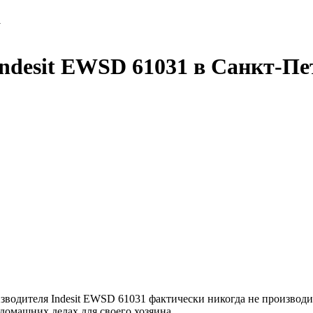
1
desit EWSD 61031 в Санкт-Пе
водителя Indesit EWSD 61031 фактически никогда не производит
омашних делах для своего хозяина.