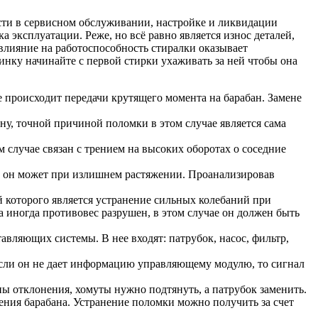
сти в сервисном обслуживании, настройке и ликвидации
эксплуатации. Реже, но всё равно является износ деталей,
 влияние на работоспособность стиралки оказывает
инку начинайте с первой стирки ухаживать за ней чтобы она
е происходит передачи крутящего момента на барабан. Замене
ону, точной причиной поломки в этом случае является сама
 случае связан с трением на высоких оборотах о соседние
 он может при излишнем растяжении. Проанализировав
 которого является устранение сильных колебаний при
 иногда противовес разрушен, в этом случае он должен быть
тавляющих системы. В нее входят: патрубок, насос, фильтр,
 Если он не дает информацию управляющему модулю, то сигнал
ы отклонения, хомуты нужно подтянуть, а патрубок заменить.
ения барабана. Устранение поломки можно получить за счет