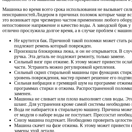
Машинка во время всего срока использования не вызывает си
неисправностей.Лидером в причинах поломок которые чаще всег
это возникает при чрезмерно частом применении любого оборуд
непостоянное напряжение и качество воды. А заводской брак 
отлично прослужила долгое время, а в случае проблем с машин
Не крутится бак. Причиной такой поломки может стать ра
подлежит ремень который поврежден.
Произошла блокировка люка, и он не открывается. В случ
ручка. Эта деталь не подлежит ремонту, только замене.
Сильный визг при отжиме. К этому может привести ослабл
части. Устранить можно регулировкой крепления.
Сильный скрип стиральной машины при функциях стирки
уровень повреждения, мастер примет решение его подтян
Сильная вибрация и гремящий шум на программе отжима. 
программах стирки и отжима. Распространенной поломкой
заменен.
Машинка не сливает или плохо выполняет слив воды. Это м
шланг. Для устранения кроме самой системы необходимо 
Вода не набирается в стиральную машину. Причина может
от модуля о наборе воды не поступает. Прессостат необхо
Снизу машина подтекает. Необходимо проверить целостн
Машина скачет на фазе отжима. К этому может привести 
замены этой детали.