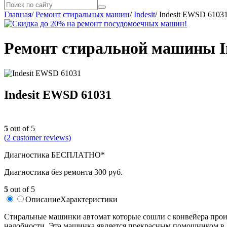
Главная
/
Ремонт стиральных машин
/
Indesit
/
Indesit EWSD 6103
Ремонт стиральной машины In
Indesit EWSD 61031
5
out of 5
(
2
customer reviews)
Диагностика БЕСПЛАТНО*
Диагностика без ремонта 300 руб.
5
out of 5
Описание
Характеристики
Стиральные машинки автомат которые сошли с конвейера произ
надобности. Эта машинка является прекрасным помощником в д