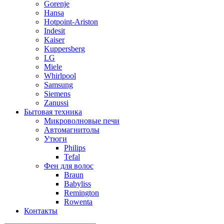
Gorenje
Hansa
Hotpoint-Ariston
Indesit
Kaiser
Kuppersberg
LG
Miele
Whirlpool
Samsung
Siemens
Zanussi
Бытовая техника
Микроволновые печи
Автомагнитолы
Утюги
Philips
Tefal
Фен для волос
Braun
Babyliss
Remington
Rowenta
Контакты