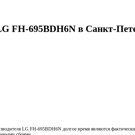
LG FH-695BDH6N в Санкт-Пет
зводителя LG FH-695BDH6N долгое время являются фактически э
енными сбоями.