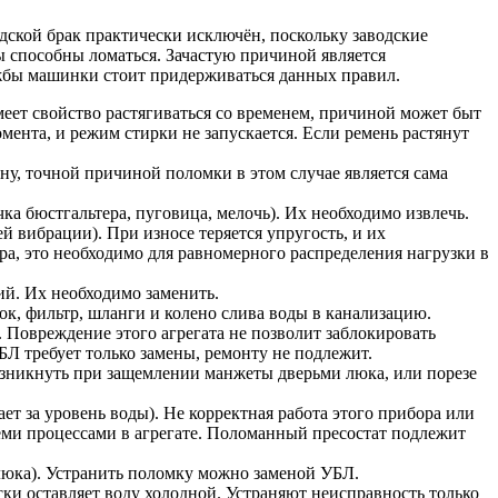
ской брак практически исключён, поскольку заводские
ы способны ломаться. Зачастую причиной является
ужбы машинки стоит придерживаться данных правил.
еет свойство растягиваться со временем, причиной может быт
мента, и режим стирки не запускается. Если ремень растянут
ону, точной причиной поломки в этом случае является сама
а бюстгальтера, пуговица, мелочь). Их необходимо извлечь.
 вибрации). При износе теряется упругость, и их
ра, это необходимо для равномерного распределения нагрузки в
ий. Их необходимо заменить.
бок, фильтр, шланги и колено слива воды в канализацию.
. Повреждение этого агрегата не позволит заблокировать
УБЛ требует только замены, ремонту не подлежит.
озникнуть при защемлении манжеты дверьми люка, или порезе
т за уровень воды). Не корректная работа этого прибора или
семи процессами в агрегате. Поломанный пресостат подлежит
люка). Устранить поломку можно заменой УБЛ.
ки оставляет воду холодной. Устраняют неисправность только