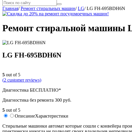
Главная
/
Ремонт стиральных машин
/
LG
/
LG FH-695BDH6N
Ремонт стиральной машины 
LG FH-695BDH6N
5
out of 5
(
2
customer reviews)
Диагностика БЕСПЛАТНО*
Диагностика без ремонта 300 руб.
5
out of 5
Описание
Характеристики
Стиральные машинки автомат которые сошли с конвейера прои
практически никогда не подводят своих владельцев непредвид