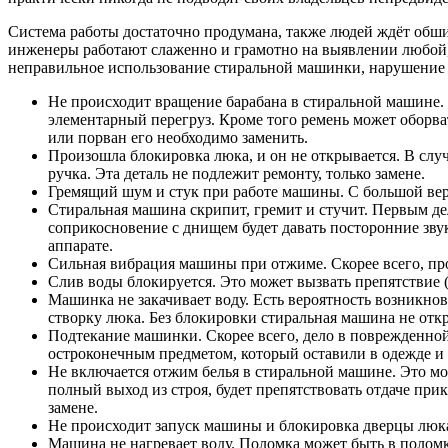
Система работы достаточно продумана, также людей ждёт обши
инженеры работают слаженно и грамотно на выявлении любой, 
неправильное использование стиральной машинки, нарушение 
Не происходит вращение барабана в стиральной машине. 
элементарный перегруз. Кроме того ремень может оборват
или порван его необходимо заменить.
Произошла блокировка люка, и он не открывается. В случ
ручка. Эта деталь не подлежит ремонту, только замене.
Гремящий шум и стук при работе машины. С большой веро
Стиральная машина скрипит, гремит и стучит. Первым де
соприкосновение с днищем будет давать посторонние звук
аппарате.
Сильная вибрация машины при отжиме. Скорее всего, про
Слив воды блокируется. Это может вызвать препятствие (
Машинка не закачивает воду. Есть вероятность возникнов
створку люка. Без блокировки стиральная машина не откро
Подтекание машинки. Скорее всего, дело в поврежденно
остроконечным предметом, который оставили в одежде и
Не включается отжим белья в стиральной машине. Это мож
полный выход из строя, будет препятствовать отдаче при
замене.
Не происходит запуск машины и блокировка дверцы люка
Машина не нагревает воду. Поломка может быть в поломк