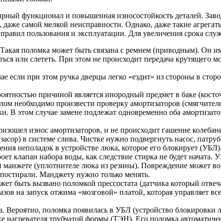
рный функционал и повышенная износостойкость деталей. Завод
даже самой мелкой неисправности. Однако, даже такие агрегат
правил пользования и эксплуатации. Для увеличения срока сл
Такая поломка может быть связана с ремнем (приводным). Он им
ься или слететь. При этом не происходит передача крутящего мо
ае если при этом ручка дверцы легко «ездит» из стороны в стор
ятностью причиной является инородный предмет в баке (косточк
лом необходимо произвести проверку амортизаторов (смягчителей
и. В этом случае замене подлежат одновременно оба амортизато
изошел износ амортизаторов, и не происходит гашение колебан
засор) в системе слива. Чистке нужно подвергнуть насос, патру
ения неполадок в устройстве люка, которое его блокирует (УБЛ)
ет клапан набора воды, как следствие стирка не будет начата. 
й манжете (уплотнителе люка из резины). Повреждение может в
 постирали. Манджету нужно только менять.
ет быть вызвано поломкой прессостата (датчика который отвечае
казов на запуск отжима «мозговой» платой, которая управляет в
. Вероятно, поломка появилась в УБЛ (устройство блокировки 
е нагревателя трубчатой формы (ТЭН). Его поломка автоматичес