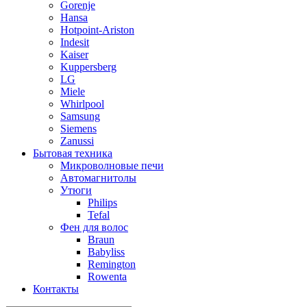
Gorenje
Hansa
Hotpoint-Ariston
Indesit
Kaiser
Kuppersberg
LG
Miele
Whirlpool
Samsung
Siemens
Zanussi
Бытовая техника
Микроволновые печи
Автомагнитолы
Утюги
Philips
Tefal
Фен для волос
Braun
Babyliss
Remington
Rowenta
Контакты