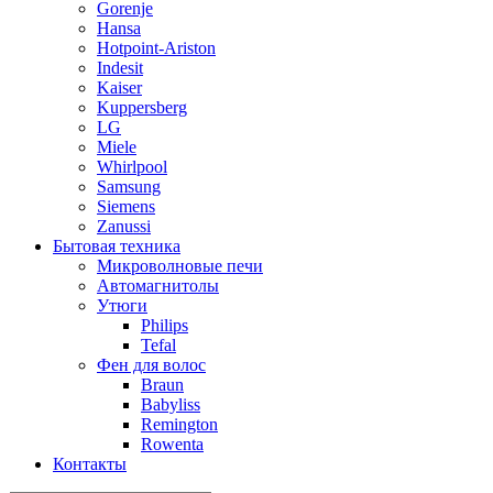
Gorenje
Hansa
Hotpoint-Ariston
Indesit
Kaiser
Kuppersberg
LG
Miele
Whirlpool
Samsung
Siemens
Zanussi
Бытовая техника
Микроволновые печи
Автомагнитолы
Утюги
Philips
Tefal
Фен для волос
Braun
Babyliss
Remington
Rowenta
Контакты