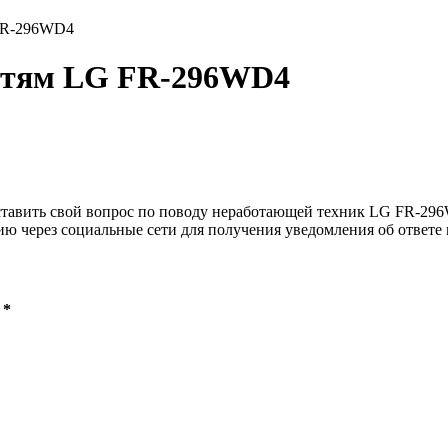
FR-296WD4
остям LG FR-296WD4
ставить свой вопрос по поводу неработающей техник LG FR-296W
ию через социальные сети для получения уведомления об ответе 
 *