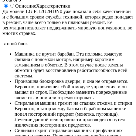
Описание
Характеристики
До модели LG F-12U2HDN0 уже показали себя качественной
и с большим сроком службы техникой, которая редко попадает
в ремонт, чаще всего только на плановый ремонт. Её
репутация позволяет поддерживать мировую популярность во
многих странах.
второй блок
Машинка не крутит барабан. Эта поломка зачастую
связана с поломкой мотора, например коротким
замыканием в обмотке. В этом случае после замены
обмотки будет восстановлена работоспособность всей
системы.
Произошла блокировка дверцы, и она не открывается.
Вероятно, произошел сбой в модуле управления, и он
вышел из строя. Необходимо заменить поврежденные
элементы в нем или отремонтировать.
Стиральная машина гремит на стадиях отжима и стирки.
Вероятно, в зазор между баком и барабаном машинки
попал посторонний предмет (монетка, пуговица).
Лечение данной неисправности производится путем
извлечения посторонних предметов.
Сильный скрип стиральной машины при функциях
стирки и отжима. Проверку должен пройти ремень