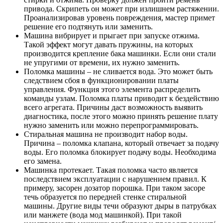
привода. Скрипеть он может при излишнем растяжении.
Проанализировав уровень повреждения, мастер примет
решение его подтянуть или заменить.
Машина вибрирует и прыгает при запуске отжима.
Такой эффект могут давать пружины, на которых
производится крепление бака машинки. Если они стали
не упругими от времени, их нужно заменить.
Поломка машины – не сливается вода. Это может быть
следствием сбоя в функционировании платы
управления. Функция этого элемента распределить
команды узлам. Поломка платы приводит к бездействию
всего агрегата. Причины даст возможность выявить
диагностика, после этого можно принять решение плату
нужно заменить или можно перепрограммировать.
Стиральная машина не производит набор воды.
Причина – поломка клапана, который отвечает за подачу
воды. Его поломка блокирует подачу воды. Необходима
его замена.
Машинка протекает. Такая поломка часто является
последствием эксплуатации с нарушением правил. К
примеру, засорен дозатор порошка. При таком засоре
течь образуется по передней стенке стиральной
машины. Другие виды течи образуют дыры в патрубках
или манжете (вода мод машинкой). При такой