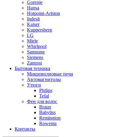
Gorenje
Hansa
Hotpoint-Ariston
Indesit
Kaiser
Kuppersberg
LG
Miele
Whirlpool
Samsung
Siemens
Zanussi
Бытовая техника
Микроволновые печи
Автомагнитолы
Утюги
Philips
Tefal
Фен для волос
Braun
Babyliss
Remington
Rowenta
Контакты