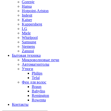
Gorenje
Hansa
Hotpoint-Ariston
Indesit
Kaiser
Kuppersberg
LG
Miele
Whirlpool
Samsung
Siemens
Zanussi
Бытовая техника
Микроволновые печи
Автомагнитолы
Утюги
Philips
Tefal
Фен для волос
Braun
Babyliss
Remington
Rowenta
Контакты