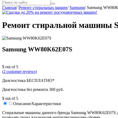
Главная
/
Ремонт стиральных машин
/
Samsung
/
Samsung WW80K
Ремонт стиральной машины 
Samsung WW80K62E07S
5
out of 5
(
2
customer reviews)
Диагностика БЕСПЛАТНО*
Диагностика без ремонта 300 руб.
5
out of 5
Описание
Характеристики
Стиральные машины данного бренда Samsung WW80K62E07S долг
подводят своих владельцев непредвиденными сбоями.