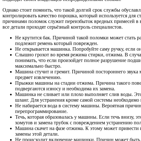
Однако стоит помнить, что такой долгий срок службы обуслав
контролировать качество порошка, который используется для ст
причинами поломок служит переизбыток вредных примесей в вод
все детали проходят серьёзный контроль специалистов.
Не крутится бак. Причиной такой поломки может стать ра
подлежит ремень который поврежден.
Не открывается машинка. Попробуйте саму ручку, если он
Слышно грохот во время режима стирки, отжима. В случа
понимать, что если произойдет полное разрушение подш
максимально быстро.
Машина стучит и гремит. Причиной постороннего звука мо
предмет извлечению.
Прыжки машины на стадии отжима. Причина такого повед
подвергаются износу и необходима их замена.
Машинка не сливает или плохо выполняет слив воды. Это м
шланг. Для устранения кроме самой системы необходимо 
Не набирается вода в систему машины. Вероятная причин
перепрограммирование.
Течь, которая образовалась у машины. Если течь внизу, 
хомутов и замена трубок с повреждением устранению по
Машина скачет на фазе отжима. К этому может привести 
замены этой детали.
Не происходит включение машинки. Причин может быть не