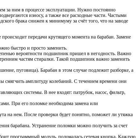
ем за ним в процессе эксплуатации. Нужно постоянно
подвергаются износу, а также все расходные части. Частыми
ского брака снижен к минимуму за счёт того, что на заводе
е происходит передачи крутящего момента на барабан. Замене
ожно быстро и просто заменить.
степенью вероятности подшипник пришел в негодность. Важно
утренним частям стиралки. Такой подшипник важно заменить
ение, пуговица). Барабан в этом случае подлежит разборке, а
ы смягчить амплитуду колебаний. С течением времени они
тавляющих системы. В нее входят: патрубок, насос, фильтр,
сами. При его поломке необходима замена или
ута на нем. После проверки будет понятно, поможет ли утяжка
ения барабана. Устранение поломки можно получить за счет
сбоит программный модуль, поломалась сетевая кнопка. Каждую