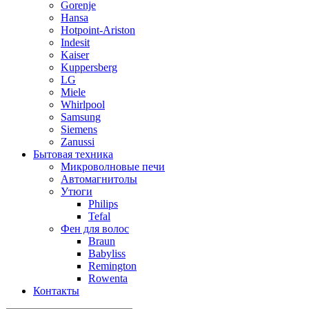
Gorenje
Hansa
Hotpoint-Ariston
Indesit
Kaiser
Kuppersberg
LG
Miele
Whirlpool
Samsung
Siemens
Zanussi
Бытовая техника
Микроволновые печи
Автомагнитолы
Утюги
Philips
Tefal
Фен для волос
Braun
Babyliss
Remington
Rowenta
Контакты