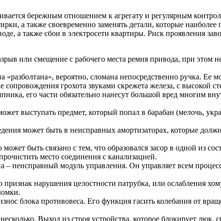
ливается бережным отношением к агрегату и регулярным контрол
ирки, а также своевременно заменять детали, которые наиболее 
е, а также сбои в электросети квартиры. Риск проявления завод
зрыв или смещение с рабочего места ремня привода, при этом н
а «разболтана», вероятно, сломана непосредственно ручка. Ее м
е сопровождения грохота звуками скрежета железа, с высокой 
ипника, его части обязательно нанесут большой вред многим вн
жет выступать предмет, который попал в барабан (мелочь, украш
ения может быть в неисправных амортизаторах, которые должн
ожет быть связано с тем, что образовался засор в одной из сос
прочистить место соединения с канализацией.
а – неисправный модуль управления. Он управляет всем процес
это признак нарушения целостности патрубка, или ослабления хом
ломки.
износ блока противовеса. Его функция гасить колебания от вращ
сколько. Выход из строя устройства, которое блокирует люк, 